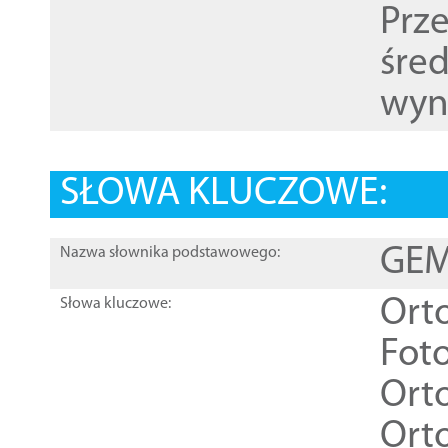
Prz
śre
wyn
SŁOWA KLUCZOWE:
GEME
Nazwa słownika podstawowego:
Ort
Słowa kluczowe:
Foto
Ort
Ort