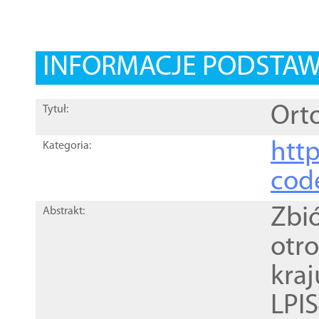
INFORMACJE PODSTA
Orto
Tytuł:
http
Kategoria:
cod
Zbi
Abstrakt:
otr
kra
LPI