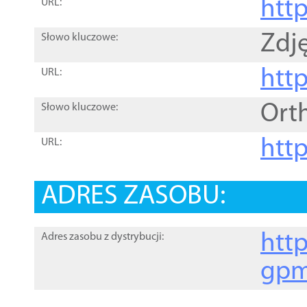
htt
URL:
Zdję
Słowo kluczowe:
htt
URL:
Ort
Słowo kluczowe:
http
URL:
ADRES ZASOBU:
http
Adres zasobu z dystrybucji:
gpm