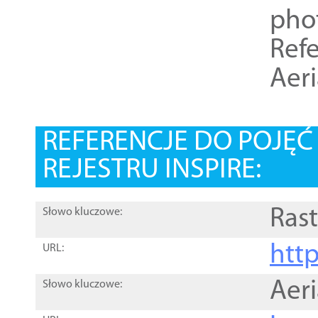
pho
Refe
Aer
REFERENCJE DO POJĘ
REJESTRU INSPIRE:
Rast
Słowo kluczowe:
htt
URL:
Aer
Słowo kluczowe: