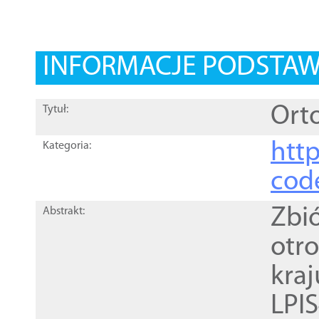
INFORMACJE PODSTA
Orto
Tytuł:
http
Kategoria:
cod
Zbi
Abstrakt:
otr
kra
LPI