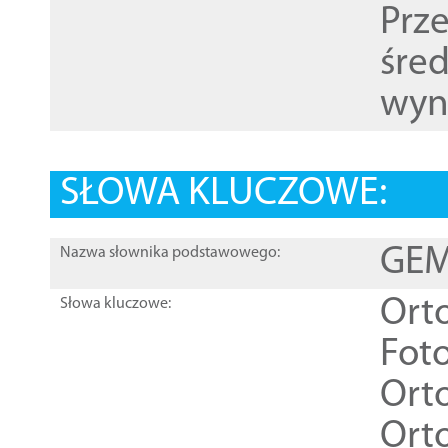
Prz
śre
wyn
SŁOWA KLUCZOWE:
GEME
Nazwa słownika podstawowego:
Ort
Słowa kluczowe:
Foto
Ort
Ort