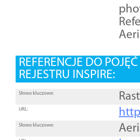
pho
Refe
Aer
REFERENCJE DO POJĘ
REJESTRU INSPIRE:
Rast
Słowo kluczowe:
htt
URL:
Aer
Słowo kluczowe: