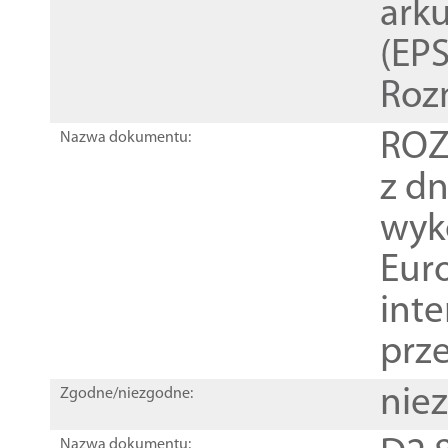
ark
(EPS
Roz
ROZ
Nazwa dokumentu:
z dn
wyk
Euro
inte
prz
nie
Zgodne/niezgodne:
Nazwa dokumentu: