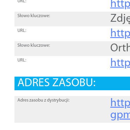
htt
URL:
Zdję
Słowo kluczowe:
htt
URL:
Ort
Słowo kluczowe:
http
URL:
ADRES ZASOBU:
http
Adres zasobu z dystrybucji:
gpm