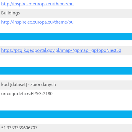
http://inspire.ec.europa.eu/theme/bu
Buildings
http://inspire.ec.europa.eu/theme/bu
https://pzgik.geoportal.gov.pl/imap/?gpmap=gpTopoNiest50
kod [
dataset
] - zbiór danych
urn:ogc:def:crs:EPSG::2180
51.3333339606707