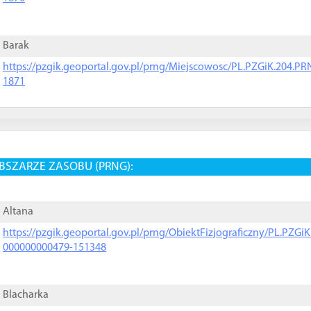
Barak
https://pzgik.geoportal.gov.pl/prng/Miejscowosc/PL.PZGiK.204.
1871
BSZARZE ZASOBU (PRNG):
Altana
https://pzgik.geoportal.gov.pl/prng/ObiektFizjograficzny/PL.PZG
000000000479-151348
Blacharka