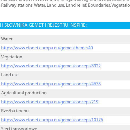
Railway stations
,
Water
,
Land use
,
Land relief
,
Boundaries
,
Vegetati
 SŁOWNIKA GEMET I REJESTRU INSPIRE:
Water
https://www.eionet.europa.eu/gemet/theme/40
Vegetation
https://www.eionet.europa.eu/gemet/concept/8922
Land use
https://www.eionet.europa.eu/gemet/concept/4678
Agricultural production
https://www.eionet.europa.eu/gemet/concept/219
Rzeźba terenu
https://www.eionet.europa.eu/gemet/concept/10176
Sieci transportowe