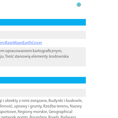
ageryBaseMapsEarthCover
wym opracowaniem kartograficznym,
ju. Treść stanowią elementy środowiska
i i obiekty z nimi związane
,
Budynki i budowle
,
linność, uprawy i grunty
,
Rzeźba terenu
,
Nazwy
nsportowe
,
Regiony morskie
,
Geographical
l network points
,
Boundary
,
Roads
,
Railways
,