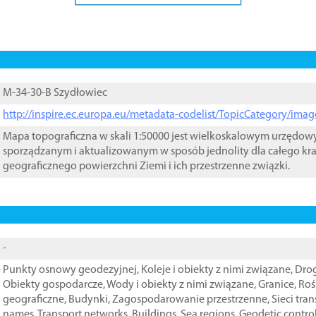
M-34-30-B Szydłowiec
http://inspire.ec.europa.eu/metadata-codelist/TopicCategory/im
Mapa topograficzna w skali 1:50000 jest wielkoskalowym urzędo
sporządzanym i aktualizowanym w sposób jednolity dla całego kra
geograficznego powierzchni Ziemi i ich przestrzenne związki.
-
Punkty osnowy geodezyjnej
,
Koleje i obiekty z nimi związane
,
Drog
Obiekty gospodarcze
,
Wody i obiekty z nimi związane
,
Granice
,
Roś
geograficzne
,
Budynki
,
Zagospodarowanie przestrzenne
,
Sieci tra
names
,
Transport networks
,
Buildings
,
Sea regions
,
Geodetic contro