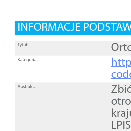
INFORMACJE PODSTA
Orto
Tytuł:
http
Kategoria:
cod
Zbi
Abstrakt:
otr
kra
LPI