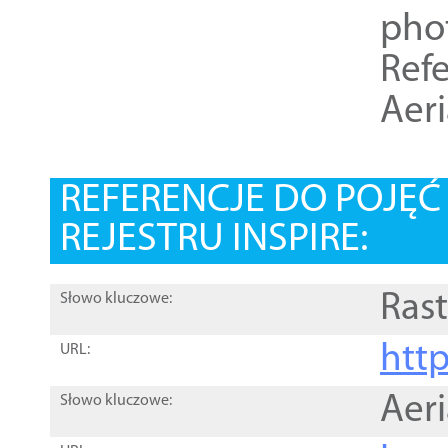
pho
Refe
Aer
REFERENCJE DO POJĘ
REJESTRU INSPIRE:
Rast
Słowo kluczowe:
htt
URL:
Aer
Słowo kluczowe: