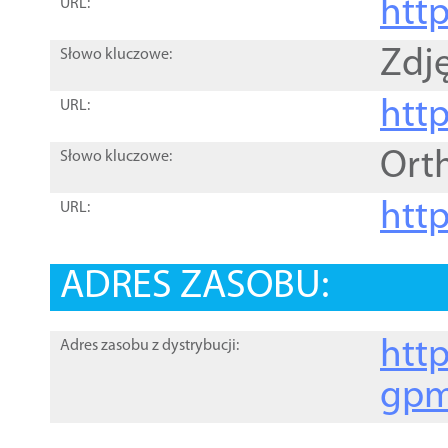
htt
URL:
Zdję
Słowo kluczowe:
htt
URL:
Ort
Słowo kluczowe:
http
URL:
ADRES ZASOBU:
http
Adres zasobu z dystrybucji:
gpm