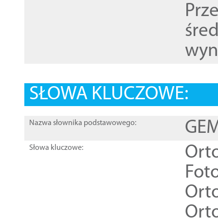
Prz
śre
wyn
SŁOWA KLUCZOWE:
GEME
Nazwa słownika podstawowego:
Ort
Słowa kluczowe:
Foto
Ort
Ort