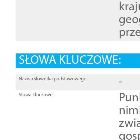
kraj
geog
prze
SŁOWA KLUCZOWE:
-
Nazwa słownika podstawowego:
Pun
Słowa kluczowe:
nim
zwi
gos