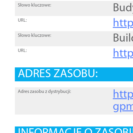
Bud
Słowo kluczowe:
htt
URL:
Buil
Słowo kluczowe:
htt
URL:
ADRES ZASOBU:
http
Adres zasobu z dystrybucji:
gpm