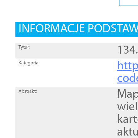
INFORMACJE PODSTA
134
Tytuł:
http
Kategoria:
cod
Mapa
Abstrakt:
wie
kar
akt