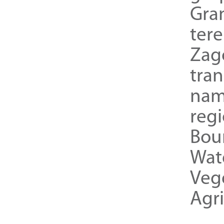
Gra
ter
Zag
tra
nam
reg
Bou
Wat
Veg
Agri