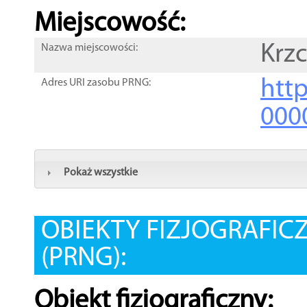
Miejscowość:
Krzc
Nazwa miejscowości:
htt
Adres URI zasobu PRNG:
000
Pokaż wszystkie
OBIEKTY FIZJOGRAFIC
(PRNG):
Obiekt fizjograficzny: