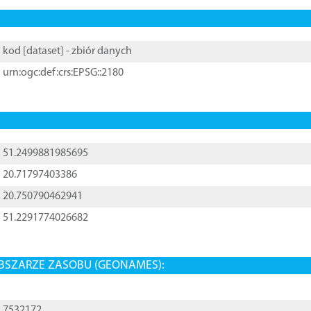
kod [
dataset
] - zbiór danych
urn:ogc:def:crs:EPSG::2180
51.2499881985695
20.71797403386
20.750790462941
51.2291774026682
BSZARZE ZASOBU (GEONAMES):
7532172