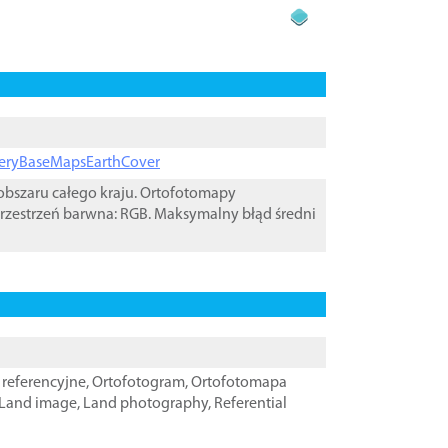
ageryBaseMapsEarthCover
bszaru całego kraju. Ortofotomapy
rzestrzeń barwna: RGB. Maksymalny błąd średni
referencyjne
,
Ortofotogram
,
Ortofotomapa
Land image
,
Land photography
,
Referential