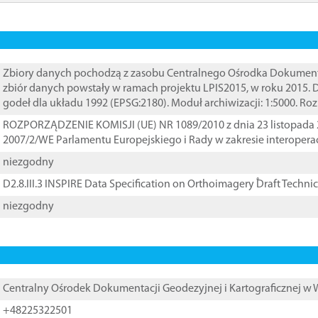
Zbiory danych pochodzą z zasobu Centralnego Ośrodka Dokumentacj
zbiór danych powstały w ramach projektu LPIS2015, w roku 2015.
godeł dla układu 1992 (EPSG:2180). Moduł archiwizacji: 1:5000. Ro
ROZPORZĄDZENIE KOMISJI (UE) NR 1089/2010 z dnia 23 listopada 
2007/2/WE Parlamentu Europejskiego i Rady w zakresie interopera
niezgodny
D2.8.III.3 INSPIRE Data Specification on Orthoimagery ֠Draft Techni
niezgodny
Centralny Ośrodek Dokumentacji Geodezyjnej i Kartograficznej w
+48225322501