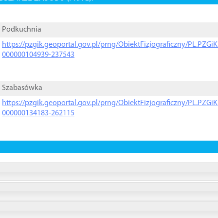
Podkuchnia
https://pzgik.geoportal.gov.pl/prng/ObiektFizjograficzny/PL.PZG
000000104939-237543
Szabasówka
https://pzgik.geoportal.gov.pl/prng/ObiektFizjograficzny/PL.PZG
000000134183-262115