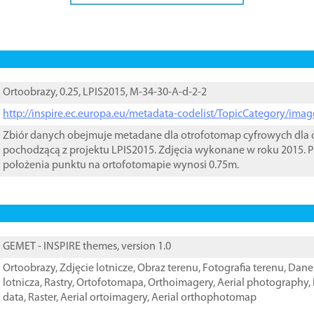
Ortoobrazy, 0.25, LPIS2015, M-34-30-A-d-2-2
http://inspire.ec.europa.eu/metadata-codelist/TopicCategory/im
Zbiór danych obejmuje metadane dla otrofotomap cyfrowych dla o
pochodzącą z projektu LPIS2015. Zdjęcia wykonane w roku 2015. P
położenia punktu na ortofotomapie wynosi 0.75m.
GEMET - INSPIRE themes, version 1.0
Ortoobrazy
,
Zdjęcie lotnicze
,
Obraz terenu
,
Fotografia terenu
,
Dane 
lotnicza
,
Rastry
,
Ortofotomapa
,
Orthoimagery
,
Aerial photography
,
data
,
Raster
,
Aerial ortoimagery
,
Aerial orthophotomap