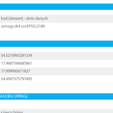
kod [
dataset
] - zbiór danych
urn:ogc:def:crs:EPSG::2180
54.5210963281334
17.9687566685861
17.999993611827
54.4997375797495
ASOBU (PRNG):
Łówcz Górny