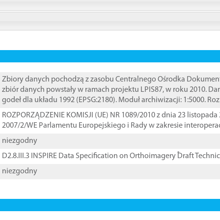
Zbiory danych pochodzą z zasobu Centralnego Ośrodka Dokumentacj
zbiór danych powstały w ramach projektu LPIS87, w roku 2010. D
godeł dla układu 1992 (EPSG:2180). Moduł archiwizacji: 1:5000. Ro
ROZPORZĄDZENIE KOMISJI (UE) NR 1089/2010 z dnia 23 listopada 
2007/2/WE Parlamentu Europejskiego i Rady w zakresie interopera
niezgodny
D2.8.III.3 INSPIRE Data Specification on Orthoimagery ֠Draft Techni
niezgodny