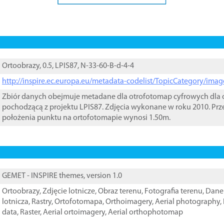
Ortoobrazy, 0.5, LPIS87, N-33-60-B-d-4-4
http://inspire.ec.europa.eu/metadata-codelist/TopicCategory/im
Zbiór danych obejmuje metadane dla otrofotomap cyfrowych dla o
pochodzącą z projektu LPIS87. Zdjęcia wykonane w roku 2010. Prz
położenia punktu na ortofotomapie wynosi 1.50m.
GEMET - INSPIRE themes, version 1.0
Ortoobrazy
,
Zdjęcie lotnicze
,
Obraz terenu
,
Fotografia terenu
,
Dane 
lotnicza
,
Rastry
,
Ortofotomapa
,
Orthoimagery
,
Aerial photography
,
data
,
Raster
,
Aerial ortoimagery
,
Aerial orthophotomap