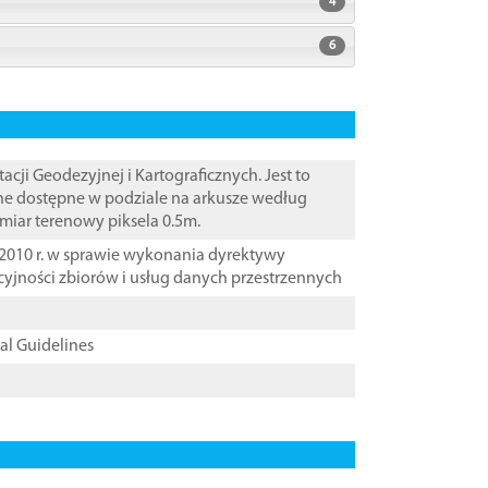
4
6
i Geodezyjnej i Kartograficznych. Jest to
ane dostępne w podziale na arkusze według
zmiar terenowy piksela 0.5m.
2010 r. w sprawie wykonania dyrektywy
cyjności zbiorów i usług danych przestrzennych
cal Guidelines