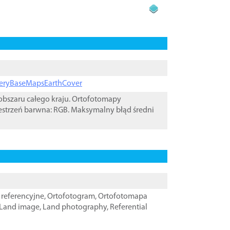
ageryBaseMapsEarthCover
bszaru całego kraju. Ortofotomapy
estrzeń barwna: RGB. Maksymalny błąd średni
referencyjne
,
Ortofotogram
,
Ortofotomapa
Land image
,
Land photography
,
Referential