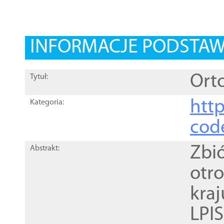
INFORMACJE PODSTA
Orto
Tytuł:
http
Kategoria:
cod
Zbi
Abstrakt:
otr
kra
LPI