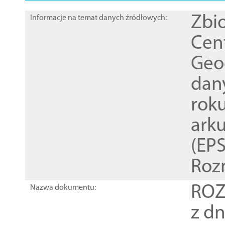
Zbi
Informacje na temat danych źródłowych:
Cen
Geod
dan
rok
ark
(EPS
Roz
ROZ
Nazwa dokumentu:
z dn