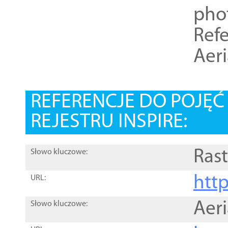
pho
Refe
Aer
REFERENCJE DO POJĘ
REJESTRU INSPIRE:
Rast
Słowo kluczowe:
htt
URL:
Aer
Słowo kluczowe: