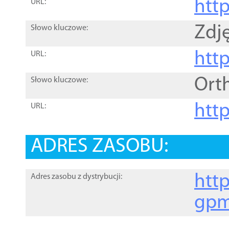
htt
URL:
Zdję
Słowo kluczowe:
htt
URL:
Ort
Słowo kluczowe:
http
URL:
ADRES ZASOBU:
http
Adres zasobu z dystrybucji:
gpm