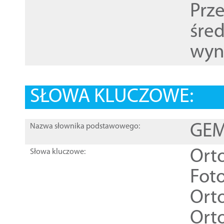
Prz
śre
wyn
SŁOWA KLUCZOWE:
GEME
Nazwa słownika podstawowego:
Ort
Słowa kluczowe:
Foto
Ort
Ort