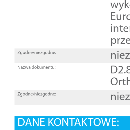
wyk
Euro
inte
prz
nie
Zgodne/niezgodne:
D2.8
Nazwa dokumentu:
Orth
nie
Zgodne/niezgodne:
DANE KONTAKTOWE: