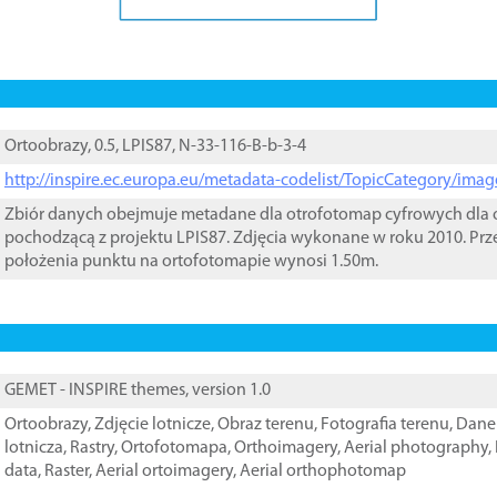
Ortoobrazy, 0.5, LPIS87, N-33-116-B-b-3-4
http://inspire.ec.europa.eu/metadata-codelist/TopicCategory/im
Zbiór danych obejmuje metadane dla otrofotomap cyfrowych dla o
pochodzącą z projektu LPIS87. Zdjęcia wykonane w roku 2010. Prz
położenia punktu na ortofotomapie wynosi 1.50m.
GEMET - INSPIRE themes, version 1.0
Ortoobrazy
,
Zdjęcie lotnicze
,
Obraz terenu
,
Fotografia terenu
,
Dane 
lotnicza
,
Rastry
,
Ortofotomapa
,
Orthoimagery
,
Aerial photography
,
data
,
Raster
,
Aerial ortoimagery
,
Aerial orthophotomap