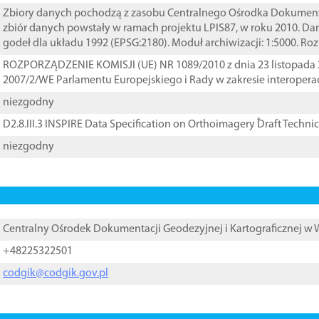
Zbiory danych pochodzą z zasobu Centralnego Ośrodka Dokumentacj
zbiór danych powstały w ramach projektu LPIS87, w roku 2010. D
godeł dla układu 1992 (EPSG:2180). Moduł archiwizacji: 1:5000. Ro
ROZPORZĄDZENIE KOMISJI (UE) NR 1089/2010 z dnia 23 listopada 
2007/2/WE Parlamentu Europejskiego i Rady w zakresie interopera
niezgodny
D2.8.III.3 INSPIRE Data Specification on Orthoimagery ֠Draft Techni
niezgodny
Centralny Ośrodek Dokumentacji Geodezyjnej i Kartograficznej w
+48225322501
codgik@codgik.gov.pl