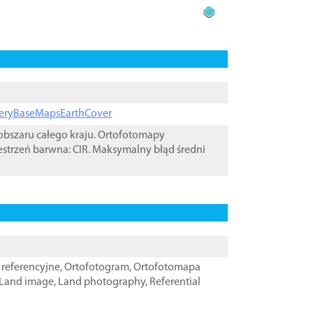
ageryBaseMapsEarthCover
bszaru całego kraju. Ortofotomapy
estrzeń barwna: CIR. Maksymalny błąd średni
referencyjne
,
Ortofotogram
,
Ortofotomapa
Land image
,
Land photography
,
Referential