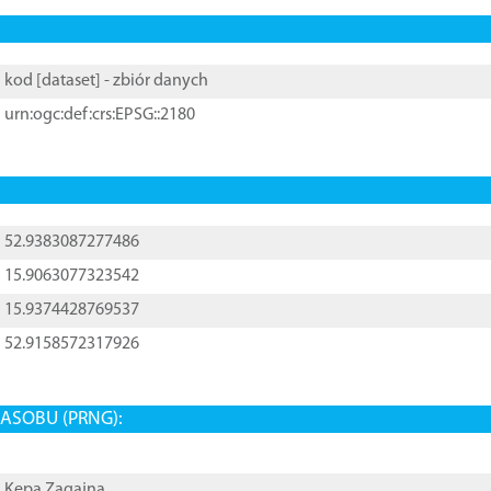
kod [
dataset
] - zbiór danych
urn:ogc:def:crs:EPSG::2180
52.9383087277486
15.9063077323542
15.9374428769537
52.9158572317926
ASOBU (PRNG):
Kępa Zagajna