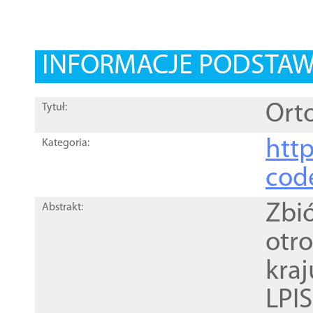
INFORMACJE PODSTA
Orto
Tytuł:
http
Kategoria:
cod
Zbi
Abstrakt:
otr
kra
LPI