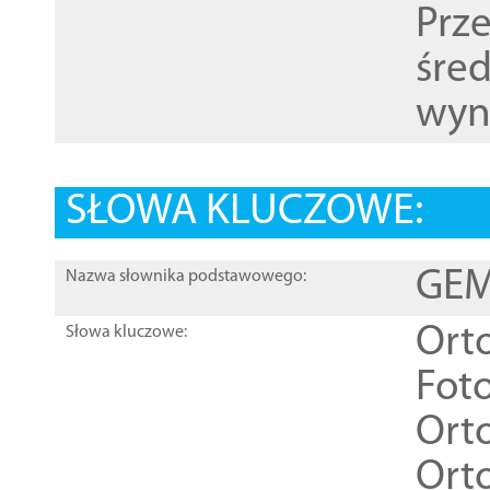
Prz
śre
wyn
SŁOWA KLUCZOWE:
GEME
Nazwa słownika podstawowego:
Ort
Słowa kluczowe:
Foto
Ort
Ort