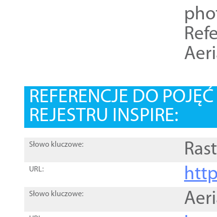
pho
Refe
Aer
REFERENCJE DO POJĘ
REJESTRU INSPIRE:
Rast
Słowo kluczowe:
htt
URL:
Aer
Słowo kluczowe: