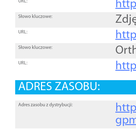
htt
URL:
Zdję
Słowo kluczowe:
htt
URL:
Ort
Słowo kluczowe:
http
URL:
ADRES ZASOBU:
http
Adres zasobu z dystrybucji:
gpm