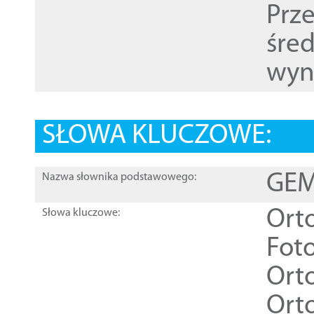
Prz
śre
wyn
SŁOWA KLUCZOWE:
GEME
Nazwa słownika podstawowego:
Ort
Słowa kluczowe:
Foto
Ort
Ort