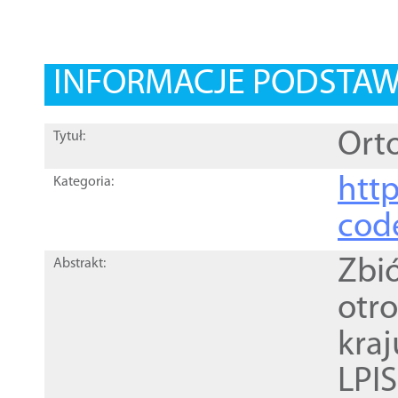
INFORMACJE PODSTA
Orto
Tytuł:
http
Kategoria:
cod
Zbi
Abstrakt:
otr
kra
LPI