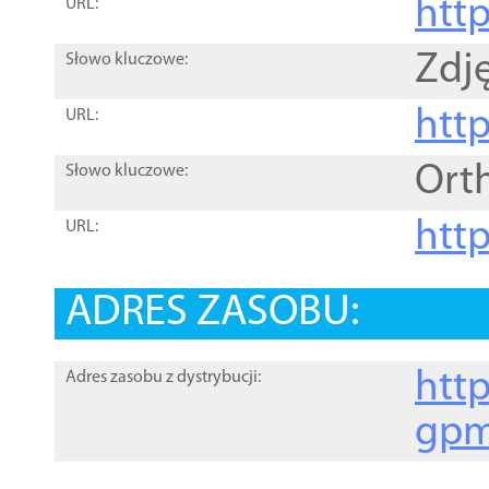
htt
URL:
Zdję
Słowo kluczowe:
htt
URL:
Ort
Słowo kluczowe:
http
URL:
ADRES ZASOBU:
http
Adres zasobu z dystrybucji:
gpm