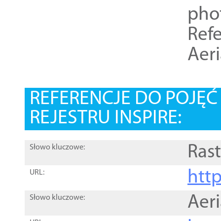
pho
Refe
Aer
REFERENCJE DO POJĘ
REJESTRU INSPIRE:
Rast
Słowo kluczowe:
htt
URL:
Aer
Słowo kluczowe: