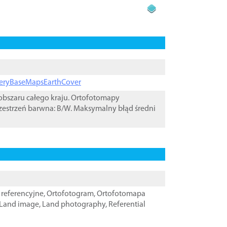
ageryBaseMapsEarthCover
bszaru całego kraju. Ortofotomapy
zestrzeń barwna: B/W. Maksymalny błąd średni
referencyjne
,
Ortofotogram
,
Ortofotomapa
Land image
,
Land photography
,
Referential