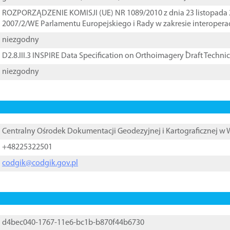
ROZPORZĄDZENIE KOMISJI (UE) NR 1089/2010 z dnia 23 listopada 
2007/2/WE Parlamentu Europejskiego i Rady w zakresie interopera
niezgodny
D2.8.III.3 INSPIRE Data Specification on Orthoimagery ֠Draft Techni
niezgodny
Centralny Ośrodek Dokumentacji Geodezyjnej i Kartograficznej w
+48225322501
codgik@codgik.gov.pl
d4bec040-1767-11e6-bc1b-b870f44b6730