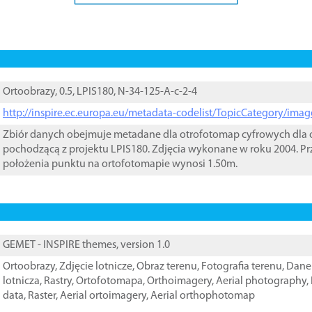
Ortoobrazy, 0.5, LPIS180, N-34-125-A-c-2-4
http://inspire.ec.europa.eu/metadata-codelist/TopicCategory/im
Zbiór danych obejmuje metadane dla otrofotomap cyfrowych dla o
pochodzącą z projektu LPIS180. Zdjęcia wykonane w roku 2004. Pr
położenia punktu na ortofotomapie wynosi 1.50m.
GEMET - INSPIRE themes, version 1.0
Ortoobrazy
,
Zdjęcie lotnicze
,
Obraz terenu
,
Fotografia terenu
,
Dane 
lotnicza
,
Rastry
,
Ortofotomapa
,
Orthoimagery
,
Aerial photography
,
data
,
Raster
,
Aerial ortoimagery
,
Aerial orthophotomap