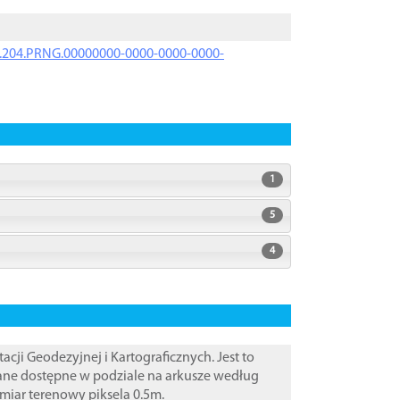
iK.204.PRNG.00000000-0000-0000-0000-
1
5
4
i Geodezyjnej i Kartograficznych. Jest to
Dane dostępne w podziale na arkusze według
zmiar terenowy piksela 0.5m.