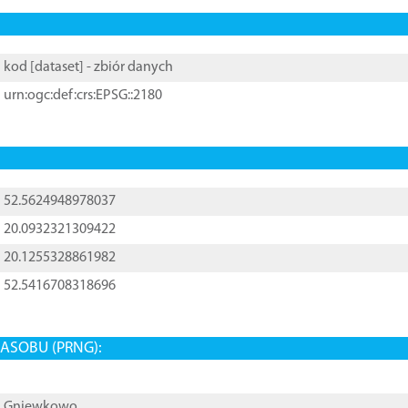
kod [
dataset
] - zbiór danych
urn:ogc:def:crs:EPSG::2180
52.5624948978037
20.0932321309422
20.1255328861982
52.5416708318696
ASOBU (PRNG):
Gniewkowo