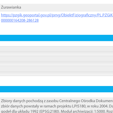
Żurawianka
https://pzgik.geoportal.gov.pl/prng/ObiektFizjograficzny/PL.PZG
000000164208-286128
Zbiory danych pochodzą z zasobu Centralnego Ośrodka Dokumentacj
zbiór danych powstały w ramach projektu LPIS180, w roku 2004. 
godeł dla układu 1992 (EPSG:2180). Moduł archiwizacji: 1:5000. Ro