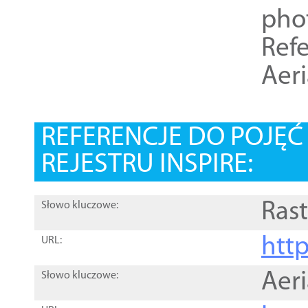
pho
Refe
Aer
REFERENCJE DO POJĘ
REJESTRU INSPIRE:
Rast
Słowo kluczowe:
htt
URL:
Aer
Słowo kluczowe: