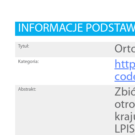
INFORMACJE PODSTA
Orto
Tytuł:
http
Kategoria:
cod
Zbi
Abstrakt:
otr
kra
LPI