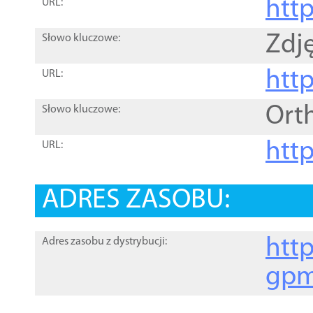
htt
URL:
Zdję
Słowo kluczowe:
htt
URL:
Ort
Słowo kluczowe:
http
URL:
ADRES ZASOBU:
http
Adres zasobu z dystrybucji:
gpm