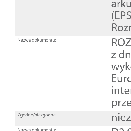
ark
(EPS
Roz
ROZ
Nazwa dokumentu:
z dn
wyk
Euro
inte
prz
nie
Zgodne/niezgodne:
Nazwa dokumentu: