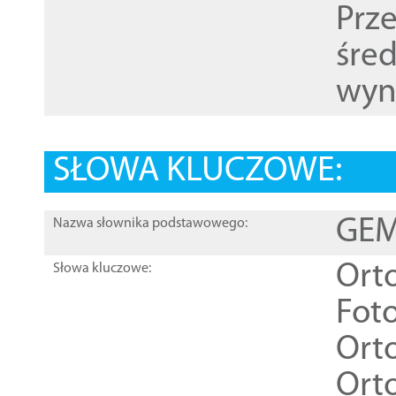
Prz
śre
wyn
SŁOWA KLUCZOWE:
GEME
Nazwa słownika podstawowego:
Ort
Słowa kluczowe:
Foto
Ort
Ort