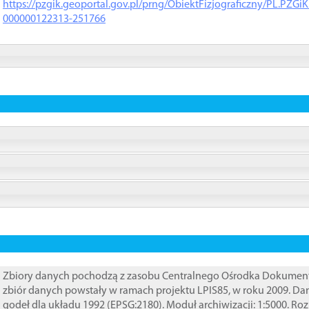
https://pzgik.geoportal.gov.pl/prng/ObiektFizjograficzny/PL.PZG
000000122313-251766
Zbiory danych pochodzą z zasobu Centralnego Ośrodka Dokumentacj
zbiór danych powstały w ramach projektu LPIS85, w roku 2009. D
godeł dla układu 1992 (EPSG:2180). Moduł archiwizacji: 1:5000. Ro