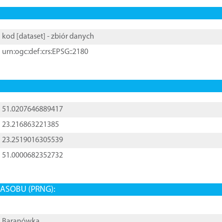
kod [
dataset
] - zbiór danych
urn:ogc:def:crs:EPSG::2180
51.0207646889417
23.216863221385
23.2519016305539
51.0000682352732
ASOBU (PRNG):
Baranówka