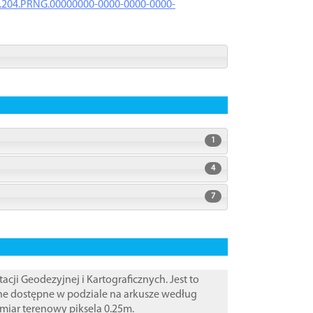
iK.204.PRNG.00000000-0000-0000-0000-
1
4
7
i Geodezyjnej i Kartograficznych. Jest to
ane dostępne w podziale na arkusze według
zmiar terenowy piksela 0.25m.