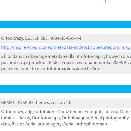
Ortoobrazy, 0.25, LPIS85, M-34-35-C-d-4-4
http://inspire.ec.europa.eu/metadata-codelist/TopicCategory/im
Zbiór danych obejmuje metadane dla otrofotomap cyfrowych dla o
pochodzącą z projektu LPIS85. Zdjęcia wykonane w roku 2009. Prz
położenia punktu na ortofotomapie wynosi 0.75m.
GEMET - INSPIRE themes, version 1.0
Ortoobrazy
,
Zdjęcie lotnicze
,
Obraz terenu
,
Fotografia terenu
,
Dane 
lotnicza
,
Rastry
,
Ortofotomapa
,
Orthoimagery
,
Aerial photography
,
data
,
Raster
,
Aerial ortoimagery
,
Aerial orthophotomap