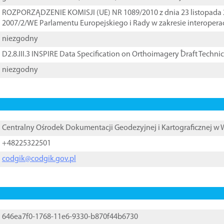
ROZPORZĄDZENIE KOMISJI (UE) NR 1089/2010 z dnia 23 listopada 
2007/2/WE Parlamentu Europejskiego i Rady w zakresie interopera
niezgodny
D2.8.III.3 INSPIRE Data Specification on Orthoimagery ֠Draft Techni
niezgodny
Centralny Ośrodek Dokumentacji Geodezyjnej i Kartograficznej w
+48225322501
codgik@codgik.gov.pl
646ea7f0-1768-11e6-9330-b870f44b6730