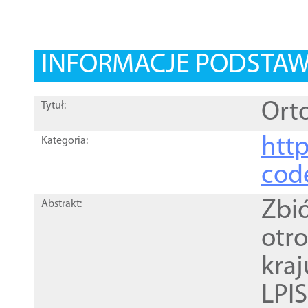
INFORMACJE PODSTA
Orto
Tytuł:
http
Kategoria:
cod
Zbi
Abstrakt:
otr
kra
LPI