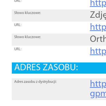
htt
URL:
Zdję
Słowo kluczowe:
htt
URL:
Ort
Słowo kluczowe:
http
URL:
ADRES ZASOBU:
http
Adres zasobu z dystrybucji:
gpm