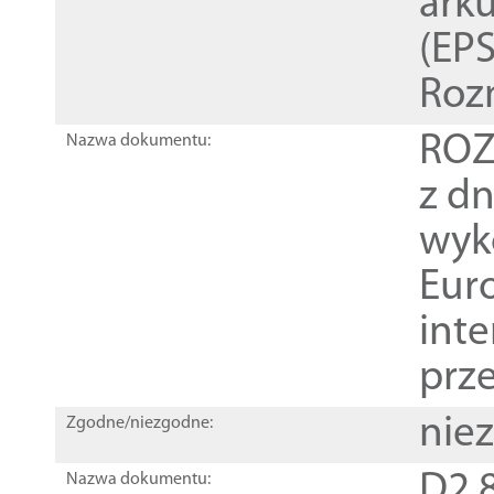
ark
(EPS
Roz
ROZ
Nazwa dokumentu:
z dn
wyk
Euro
inte
prz
nie
Zgodne/niezgodne:
D2.8
Nazwa dokumentu: