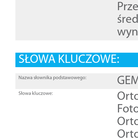
Prz
śre
wyn
SŁOWA KLUCZOWE:
GEME
Nazwa słownika podstawowego:
Ort
Słowa kluczowe:
Foto
Ort
Ort