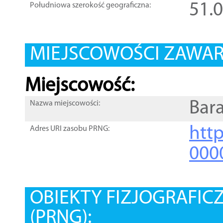
51.
Południowa szerokość geograficzna:
MIEJSCOWOŚCI ZAWART
Miejscowość:
Bar
Nazwa miejscowości:
htt
Adres URI zasobu PRNG:
000
OBIEKTY FIZJOGRAFIC
(PRNG):