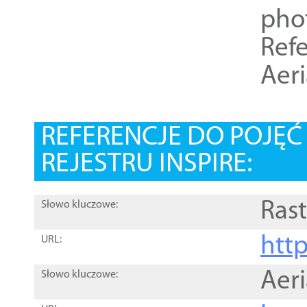
pho
Refe
Aer
REFERENCJE DO POJĘ
REJESTRU INSPIRE:
Rast
Słowo kluczowe:
htt
URL:
Aer
Słowo kluczowe: