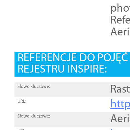
pho
Refe
Aer
REFERENCJE DO POJĘ
REJESTRU INSPIRE:
Rast
Słowo kluczowe:
htt
URL:
Aer
Słowo kluczowe: