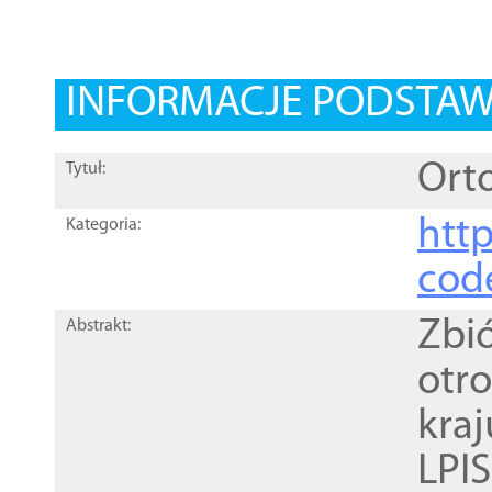
INFORMACJE PODSTA
Orto
Tytuł:
http
Kategoria:
cod
Zbi
Abstrakt:
otr
kra
LPI