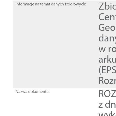
Zbi
Informacje na temat danych źródłowych:
Cen
Geod
dan
w r
ark
(EPS
Roz
ROZ
Nazwa dokumentu:
z dn
wyk