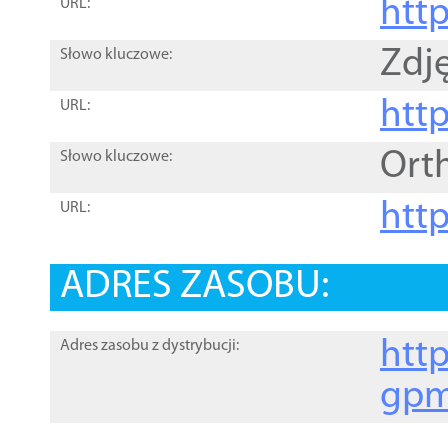
htt
URL:
Zdję
Słowo kluczowe:
htt
URL:
Ort
Słowo kluczowe:
http
URL:
ADRES ZASOBU:
http
Adres zasobu z dystrybucji:
gpm