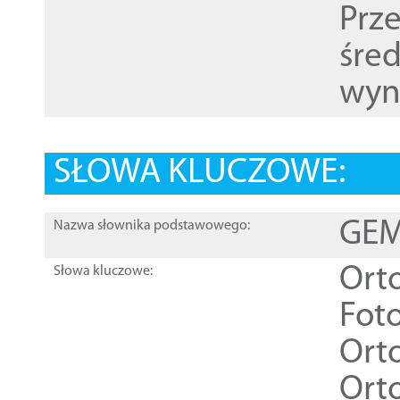
Prz
śre
wyn
SŁOWA KLUCZOWE:
GEME
Nazwa słownika podstawowego:
Ort
Słowa kluczowe:
Foto
Ort
Ort