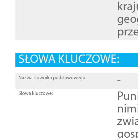
kraj
geog
prze
SŁOWA KLUCZOWE:
-
Nazwa słownika podstawowego:
Pun
Słowa kluczowe:
nim
zwi
gos