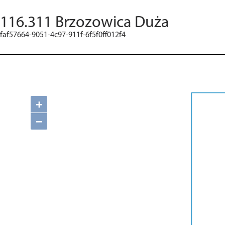
116.311 Brzozowica Duża
faf57664-9051-4c97-911f-6f5f0ff012f4
+
−