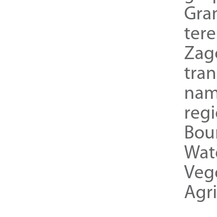
Gra
ter
Zag
tra
nam
reg
Bou
Wat
Veg
Agri