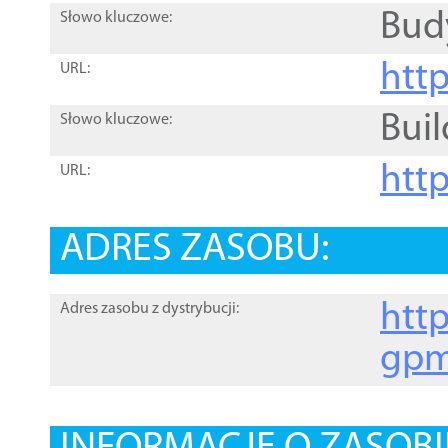
Bud
Słowo kluczowe:
htt
URL:
Buil
Słowo kluczowe:
htt
URL:
ADRES ZASOBU:
http
Adres zasobu z dystrybucji:
gpm