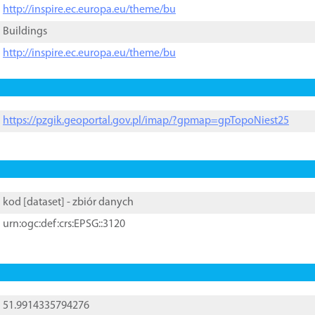
http://inspire.ec.europa.eu/theme/bu
Buildings
http://inspire.ec.europa.eu/theme/bu
https://pzgik.geoportal.gov.pl/imap/?gpmap=gpTopoNiest25
kod [
dataset
] - zbiór danych
urn:ogc:def:crs:EPSG::3120
51.9914335794276