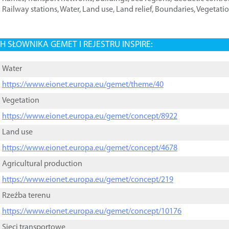
Railway stations
,
Water
,
Land use
,
Land relief
,
Boundaries
,
Vegetati
 SŁOWNIKA GEMET I REJESTRU INSPIRE:
Water
https://www.eionet.europa.eu/gemet/theme/40
Vegetation
https://www.eionet.europa.eu/gemet/concept/8922
Land use
https://www.eionet.europa.eu/gemet/concept/4678
Agricultural production
https://www.eionet.europa.eu/gemet/concept/219
Rzeźba terenu
https://www.eionet.europa.eu/gemet/concept/10176
Sieci transportowe