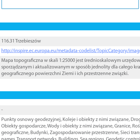
116.31 Trzebieszów
http://inspire.ec.europa.eu/metadata-codelist/TopicCategory/im
Mapa topograficzna w skali 1:25000 jest średnioskalowym urzęd
sporządzanym i aktualizowanym w sposób jednolity dla całego kra
geograficznego powierzchni Ziemi i ich przestrzenne związki.
-
Punkty osnowy geodezyjnej
,
Koleje i obiekty z nimi związane
,
Drog
Obiekty gospodarcze
,
Wody i obiekty z nimi związane
,
Granice
,
Roś
geograficzne
,
Budynki
,
Zagospodarowanie przestrzenne
,
Sieci tra
names
,
Transport networks
,
Buildings
,
Sea regions
,
Geodetic contro