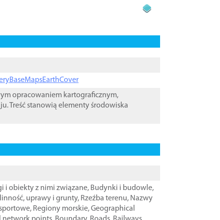
ageryBaseMapsEarthCover
owym opracowaniem kartograficznym,
ju. Treść stanowią elementy środowiska
i i obiekty z nimi związane
,
Budynki i budowle
,
linność, uprawy i grunty
,
Rzeźba terenu
,
Nazwy
nsportowe
,
Regiony morskie
,
Geographical
l network points
,
Boundary
,
Roads
,
Railways
,