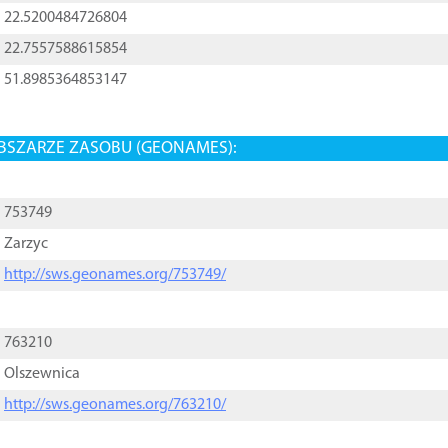
22.5200484726804
22.7557588615854
51.8985364853147
BSZARZE ZASOBU (GEONAMES):
753749
Zarzyc
http://sws.geonames.org/753749/
763210
Olszewnica
http://sws.geonames.org/763210/