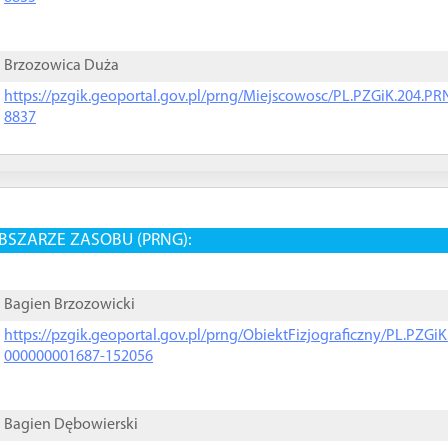
Brzozowica Duża
https://pzgik.geoportal.gov.pl/prng/Miejscowosc/PL.PZGiK.204.
8837
BSZARZE ZASOBU (PRNG):
Bagien Brzozowicki
https://pzgik.geoportal.gov.pl/prng/ObiektFizjograficzny/PL.PZG
000000001687-152056
Bagien Dębowierski