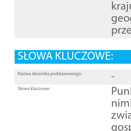
kraj
geog
prze
SŁOWA KLUCZOWE:
-
Nazwa słownika podstawowego:
Pun
Słowa kluczowe:
nim
zwi
gos