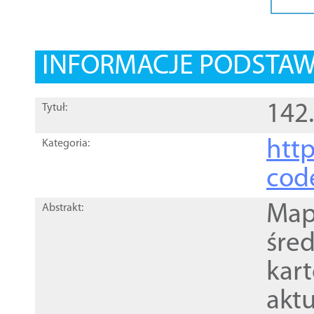
INFORMACJE PODSTA
142
Tytuł:
http
Kategoria:
cod
Mapa
Abstrakt:
śre
kar
akt