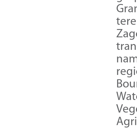
Gra
ter
Zag
tra
nam
reg
Bou
Wat
Veg
Agri