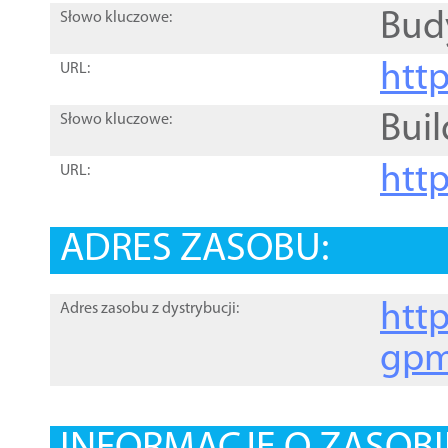
Bud
Słowo kluczowe:
htt
URL:
Buil
Słowo kluczowe:
htt
URL:
ADRES ZASOBU:
http
Adres zasobu z dystrybucji:
gpm