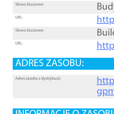
Bud
Słowo kluczowe:
htt
URL:
Buil
Słowo kluczowe:
htt
URL:
ADRES ZASOBU:
http
Adres zasobu z dystrybucji:
gpm