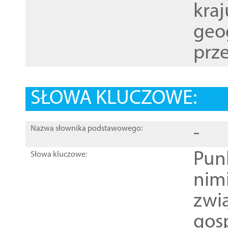
kraj
geog
prze
SŁOWA KLUCZOWE:
-
Nazwa słownika podstawowego:
Pun
Słowa kluczowe:
nim
zwi
gos