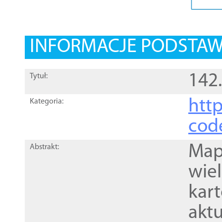
INFORMACJE PODSTA
142
Tytuł:
http
Kategoria:
cod
Mapa
Abstrakt:
wie
kar
akt