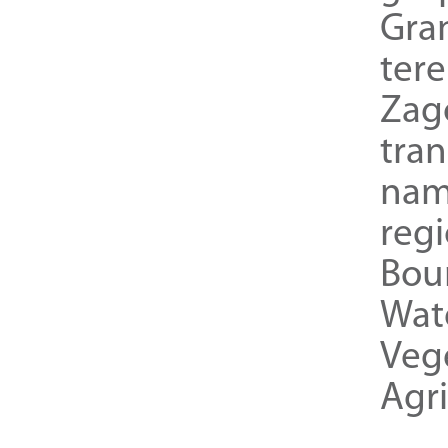
Gra
ter
Zag
tra
nam
reg
Bou
Wat
Veg
Agri