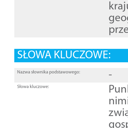
kraj
geog
prze
SŁOWA KLUCZOWE:
-
Nazwa słownika podstawowego:
Pun
Słowa kluczowe:
nim
zwi
gos