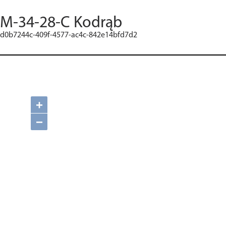
M-34-28-C Kodrąb
d0b7244c-409f-4577-ac4c-842e14bfd7d2
+
−