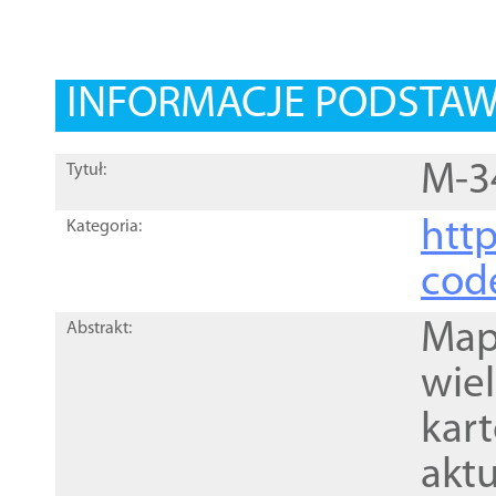
INFORMACJE PODSTA
M-3
Tytuł:
http
Kategoria:
cod
Mapa
Abstrakt:
wie
kar
akt