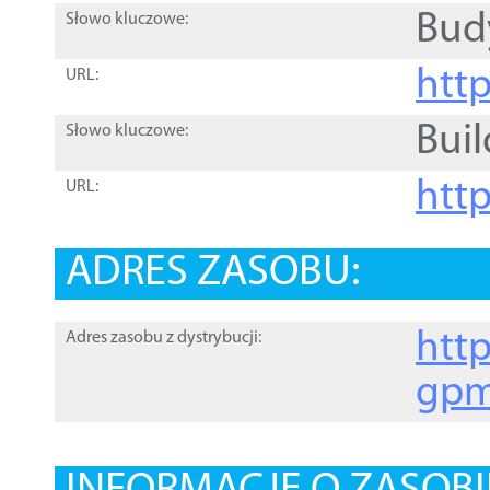
Bud
Słowo kluczowe:
htt
URL:
Buil
Słowo kluczowe:
htt
URL:
ADRES ZASOBU:
http
Adres zasobu z dystrybucji:
gpm