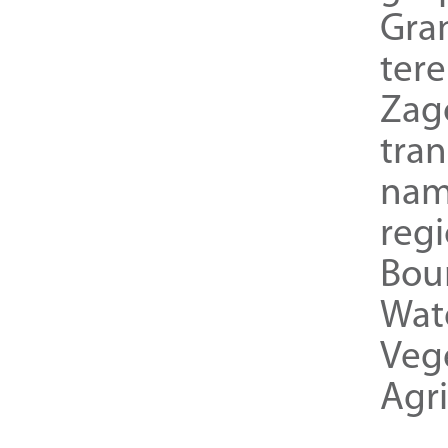
Gra
ter
Zag
tra
nam
reg
Bou
Wat
Veg
Agri