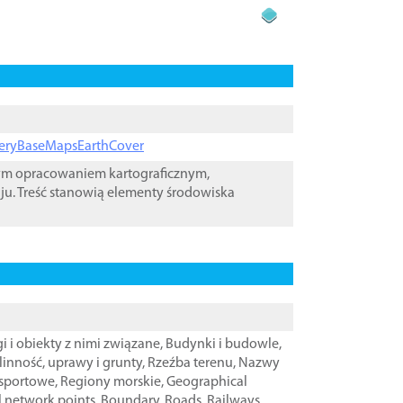
ageryBaseMapsEarthCover
wym opracowaniem kartograficznym,
ju. Treść stanowią elementy środowiska
i i obiekty z nimi związane
,
Budynki i budowle
,
linność, uprawy i grunty
,
Rzeźba terenu
,
Nazwy
nsportowe
,
Regiony morskie
,
Geographical
l network points
,
Boundary
,
Roads
,
Railways
,