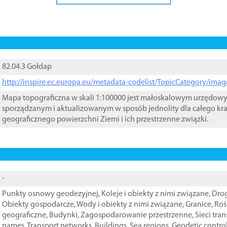
82.04.3 Gołdap
http://inspire.ec.europa.eu/metadata-codelist/TopicCategory/im
Mapa topograficzna w skali 1:100000 jest małoskalowym urzędo
sporządzanym i aktualizowanym w sposób jednolity dla całego kra
geograficznego powierzchni Ziemi i ich przestrzenne związki.
-
Punkty osnowy geodezyjnej
,
Koleje i obiekty z nimi związane
,
Drog
Obiekty gospodarcze
,
Wody i obiekty z nimi związane
,
Granice
,
Roś
geograficzne
,
Budynki
,
Zagospodarowanie przestrzenne
,
Sieci tra
names
,
Transport networks
,
Buildings
,
Sea regions
,
Geodetic contro