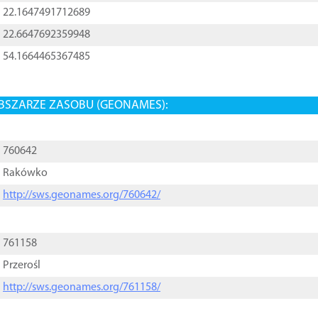
22.1647491712689
22.6647692359948
54.1664465367485
BSZARZE ZASOBU (GEONAMES):
760642
Rakówko
http://sws.geonames.org/760642/
761158
Przerośl
http://sws.geonames.org/761158/