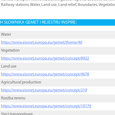
Railway stations
,
Water
,
Land use
,
Land relief
,
Boundaries
,
Vegetati
 SŁOWNIKA GEMET I REJESTRU INSPIRE:
Water
https://www.eionet.europa.eu/gemet/theme/40
Vegetation
https://www.eionet.europa.eu/gemet/concept/8922
Land use
https://www.eionet.europa.eu/gemet/concept/4678
Agricultural production
https://www.eionet.europa.eu/gemet/concept/219
Rzeźba terenu
https://www.eionet.europa.eu/gemet/concept/10176
Sieci transportowe