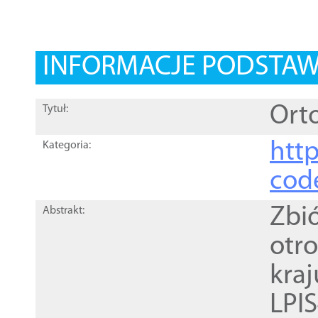
INFORMACJE PODSTA
Orto
Tytuł:
http
Kategoria:
cod
Zbi
Abstrakt:
otr
kra
LPI