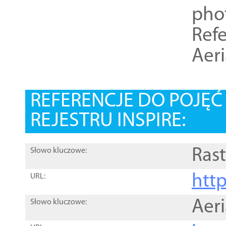
pho
Refe
Aer
REFERENCJE DO POJĘ
REJESTRU INSPIRE:
Rast
Słowo kluczowe:
htt
URL:
Aer
Słowo kluczowe: