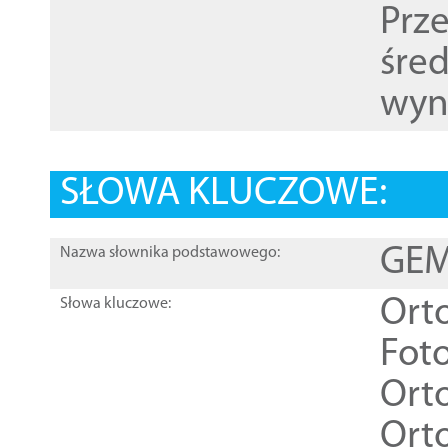
Prz
śre
wyn
SŁOWA KLUCZOWE:
GEME
Nazwa słownika podstawowego:
Ort
Słowa kluczowe:
Foto
Ort
Ort