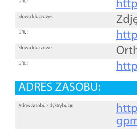
htt
URL:
Zdję
Słowo kluczowe:
htt
URL:
Ort
Słowo kluczowe:
http
URL:
ADRES ZASOBU:
http
Adres zasobu z dystrybucji:
gpm