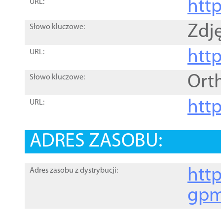
htt
URL:
Zdję
Słowo kluczowe:
htt
URL:
Ort
Słowo kluczowe:
http
URL:
ADRES ZASOBU:
http
Adres zasobu z dystrybucji:
gpm