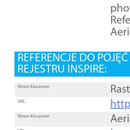
pho
Refe
Aer
REFERENCJE DO POJĘ
REJESTRU INSPIRE:
Rast
Słowo kluczowe:
htt
URL:
Aer
Słowo kluczowe: