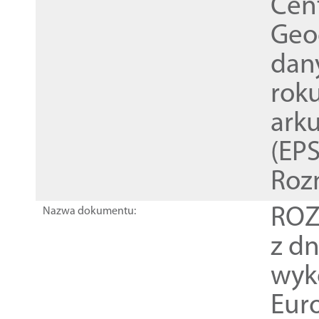
Cen
Geod
dan
rok
ark
(EPS
Roz
ROZ
Nazwa dokumentu:
z dn
wyk
Euro