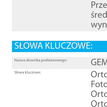
Prz
śre
wyn
SŁOWA KLUCZOWE:
GEME
Nazwa słownika podstawowego:
Ort
Słowa kluczowe:
Foto
Ort
Ort