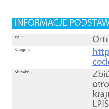
INFORMACJE PODSTA
Orto
Tytuł:
http
Kategoria:
cod
Zbi
Abstrakt:
otr
kra
LPI