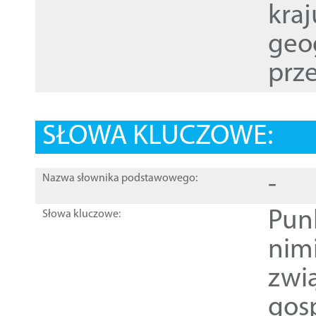
kraj
geog
prze
SŁOWA KLUCZOWE:
-
Nazwa słownika podstawowego:
Pun
Słowa kluczowe:
nim
zwi
gos