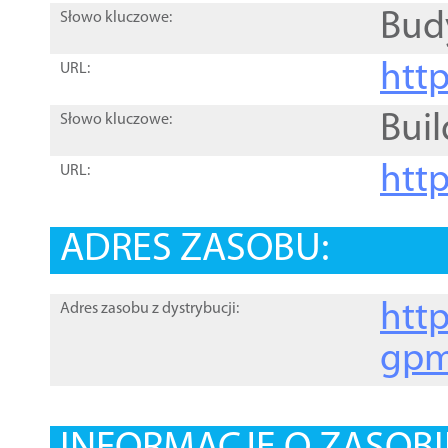
Bud
Słowo kluczowe:
htt
URL:
Buil
Słowo kluczowe:
htt
URL:
ADRES ZASOBU:
http
Adres zasobu z dystrybucji:
gpm