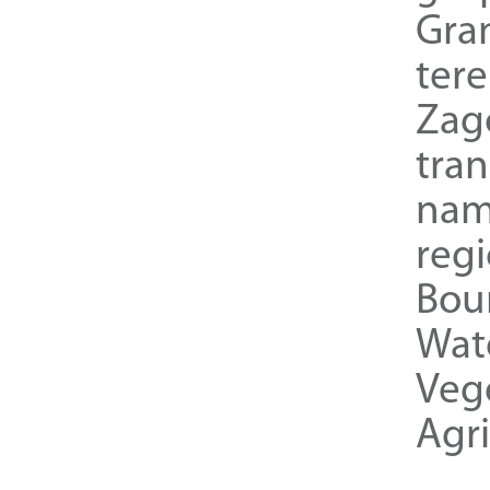
Gra
ter
Zag
tra
nam
reg
Bou
Wat
Veg
Agri