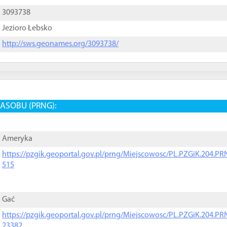
3093738
Jezioro Łebsko
http://sws.geonames.org/3093738/
ASOBU (PRNG):
Ameryka
https://pzgik.geoportal.gov.pl/prng/Miejscowosc/PL.PZGiK.204.
515
Gać
https://pzgik.geoportal.gov.pl/prng/Miejscowosc/PL.PZGiK.204.
23382