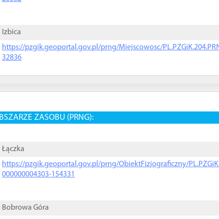
Izbica
https://pzgik.geoportal.gov.pl/prng/Miejscowosc/PL.PZGiK.204.
32836
BSZARZE ZASOBU (PRNG):
Łączka
https://pzgik.geoportal.gov.pl/prng/ObiektFizjograficzny/PL.PZG
000000004303-154331
Bobrowa Góra