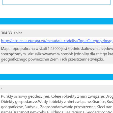
304.33 Izbica
http://inspire.ec.europa.eu/metadata-codelist/TopicCategory/im
Mapa topograficzna w skali 1:25000 jest średnioskalowym urzęd
sporządzanym i aktualizowanym w sposób jednolity dla całego kra
geograficznego powierzchni Ziemi i ich przestrzenne związki.
-
Punkty osnowy geodezyjnej
,
Koleje i obiekty z nimi związane
,
Drog
Obiekty gospodarcze
,
Wody i obiekty z nimi związane
,
Granice
,
Roś
geograficzne
,
Budynki
,
Zagospodarowanie przestrzenne
,
Sieci tra
names
,
Transport networks
,
Buildings
,
Sea regions
,
Geodetic contro