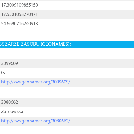
17.3009109855159
17.5501058270471
54.6690716240913
BSZARZE ZASOBU (GEONAMES):
3099609
Gać
http://sws.geonames.org/3099609/
3080662
Żarnowska
http://sws.geonames.org/3080662/