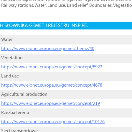
Railway stations
,
Water
,
Land use
,
Land relief
,
Boundaries
,
Vegetati
 SŁOWNIKA GEMET I REJESTRU INSPIRE:
Water
https://www.eionet.europa.eu/gemet/theme/40
Vegetation
https://www.eionet.europa.eu/gemet/concept/8922
Land use
https://www.eionet.europa.eu/gemet/concept/4678
Agricultural production
https://www.eionet.europa.eu/gemet/concept/219
Rzeźba terenu
https://www.eionet.europa.eu/gemet/concept/10176
Sieci transportowe