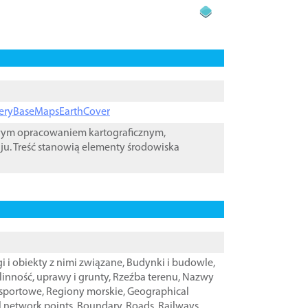
ageryBaseMapsEarthCover
owym opracowaniem kartograficznym,
ju. Treść stanowią elementy środowiska
i i obiekty z nimi związane
,
Budynki i budowle
,
linność, uprawy i grunty
,
Rzeźba terenu
,
Nazwy
nsportowe
,
Regiony morskie
,
Geographical
l network points
,
Boundary
,
Roads
,
Railways
,