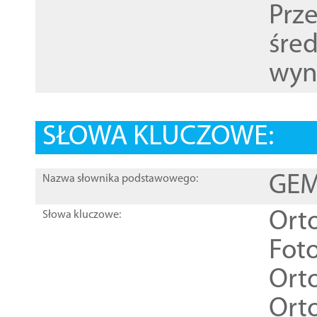
Prz
śre
wyn
SŁOWA KLUCZOWE:
GEME
Nazwa słownika podstawowego:
Ort
Słowa kluczowe:
Foto
Ort
Ort