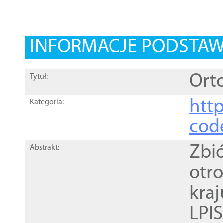
INFORMACJE PODSTA
Orto
Tytuł:
http
Kategoria:
cod
Zbi
Abstrakt:
otr
kra
LPI