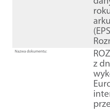
dan
rok
ark
(EPS
Roz
ROZ
Nazwa dokumentu:
z dn
wyk
Euro
inte
prz