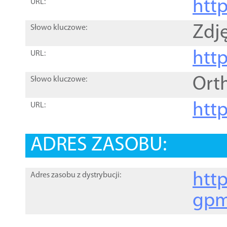
htt
URL:
Zdję
Słowo kluczowe:
htt
URL:
Ort
Słowo kluczowe:
http
URL:
ADRES ZASOBU:
http
Adres zasobu z dystrybucji:
gpm