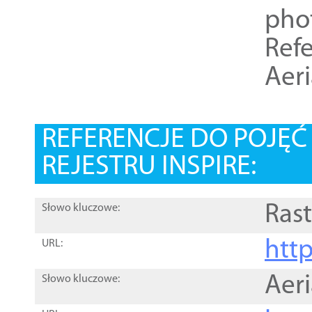
pho
Refe
Aer
REFERENCJE DO POJĘ
REJESTRU INSPIRE:
Rast
Słowo kluczowe:
htt
URL:
Aer
Słowo kluczowe: