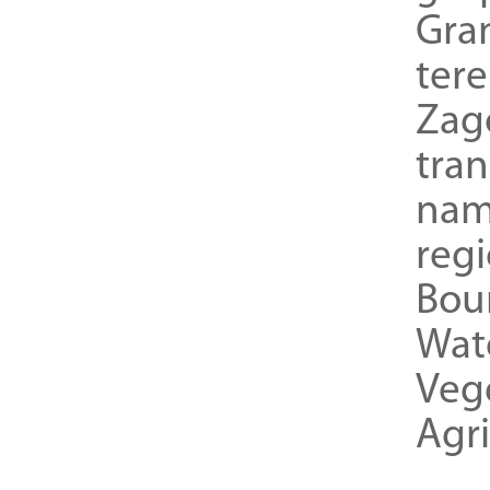
Gra
ter
Zag
tra
nam
reg
Bou
Wat
Veg
Agri