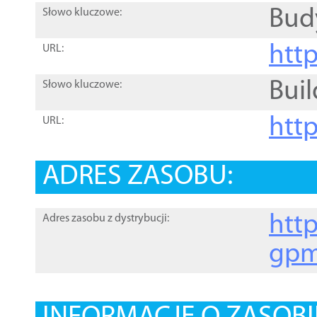
Bud
Słowo kluczowe:
htt
URL:
Buil
Słowo kluczowe:
htt
URL:
ADRES ZASOBU:
http
Adres zasobu z dystrybucji:
gpm