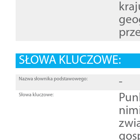
kraj
geog
prze
SŁOWA KLUCZOWE:
-
Nazwa słownika podstawowego:
Pun
Słowa kluczowe:
nim
zwi
gos