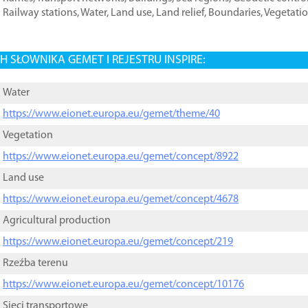
Railway stations
,
Water
,
Land use
,
Land relief
,
Boundaries
,
Vegetati
 SŁOWNIKA GEMET I REJESTRU INSPIRE:
Water
https://www.eionet.europa.eu/gemet/theme/40
Vegetation
https://www.eionet.europa.eu/gemet/concept/8922
Land use
https://www.eionet.europa.eu/gemet/concept/4678
Agricultural production
https://www.eionet.europa.eu/gemet/concept/219
Rzeźba terenu
https://www.eionet.europa.eu/gemet/concept/10176
Sieci transportowe