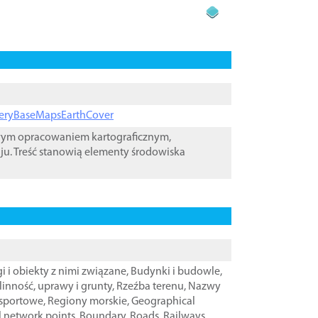
ageryBaseMapsEarthCover
owym opracowaniem kartograficznym,
ju. Treść stanowią elementy środowiska
i i obiekty z nimi związane
,
Budynki i budowle
,
linność, uprawy i grunty
,
Rzeźba terenu
,
Nazwy
nsportowe
,
Regiony morskie
,
Geographical
l network points
,
Boundary
,
Roads
,
Railways
,