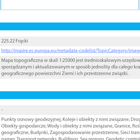
225.22 Frącki
http://inspire.ec.europa.eu/metadata-codelist/TopicCategory/im
Mapa topograficzna w skali 1:25000 jest średnioskalowym urzęd
sporządzanym i aktualizowanym w sposób jednolity dla całego kra
geograficznego powierzchni Ziemi i ich przestrzenne związki.
-
Punkty osnowy geodezyjnej
,
Koleje i obiekty z nimi związane
,
Drog
Obiekty gospodarcze
,
Wody i obiekty z nimi związane
,
Granice
,
Roś
geograficzne
,
Budynki
,
Zagospodarowanie przestrzenne
,
Sieci tra
names
,
Transport networks
,
Buildings
,
Sea regions
,
Geodetic contro