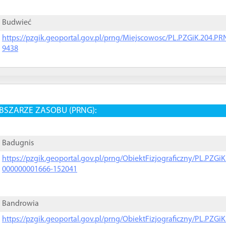
Budwieć
https://pzgik.geoportal.gov.pl/prng/Miejscowosc/PL.PZGiK.204.
9438
BSZARZE ZASOBU (PRNG):
Badugnis
https://pzgik.geoportal.gov.pl/prng/ObiektFizjograficzny/PL.PZG
000000001666-152041
Bandrowia
https://pzgik.geoportal.gov.pl/prng/ObiektFizjograficzny/PL.PZG