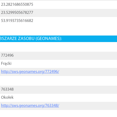
23.2821686550875
23.5299505678277
53.9193735616682
BSZARZE ZASOBU (GEONAMES):
772496
Frącki
http://sws.geonames.org/772496/
763348
Okołek
http://sws.geonames.org/763348/