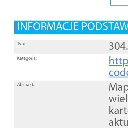
INFORMACJE PODSTA
304
Tytuł:
http
Kategoria:
cod
Mapa
Abstrakt:
wie
kar
akt