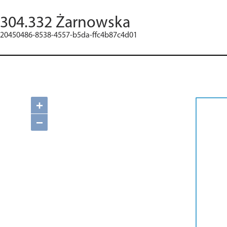
304.332 Żarnowska
20450486-8538-4557-b5da-ffc4b87c4d01
+
−