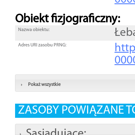
Obiekt fizjograficzny:
Łeb
Nazwa obiektu:
http
Adres URI zasobu PRNG:
000
Pokaż wszystkie
ZASOBY POWIĄZANE T
Sąsiadujące: