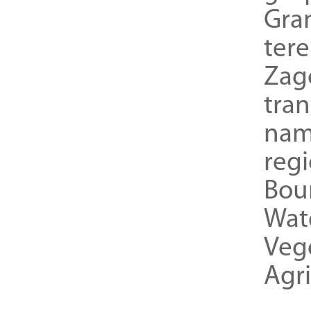
Gra
ter
Zag
tra
nam
reg
Bou
Wat
Veg
Agri