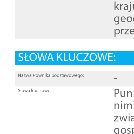
kraj
geog
prze
SŁOWA KLUCZOWE:
-
Nazwa słownika podstawowego:
Pun
Słowa kluczowe:
nim
zwi
gos