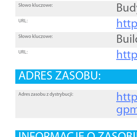
Bud
Słowo kluczowe:
htt
URL:
Buil
Słowo kluczowe:
htt
URL:
ADRES ZASOBU:
http
Adres zasobu z dystrybucji:
gpm