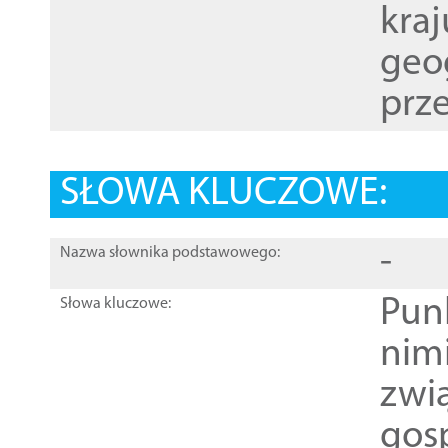
kraj
geog
prze
SŁOWA KLUCZOWE:
-
Nazwa słownika podstawowego:
Pun
Słowa kluczowe:
nim
zwi
gos