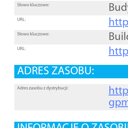
Bud
Słowo kluczowe:
htt
URL:
Buil
Słowo kluczowe:
htt
URL:
ADRES ZASOBU:
http
Adres zasobu z dystrybucji:
gpm