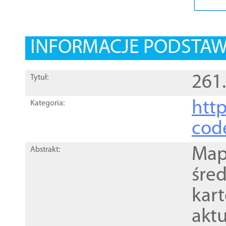
INFORMACJE PODSTA
261
Tytuł:
http
Kategoria:
cod
Mapa
Abstrakt:
śre
kar
akt