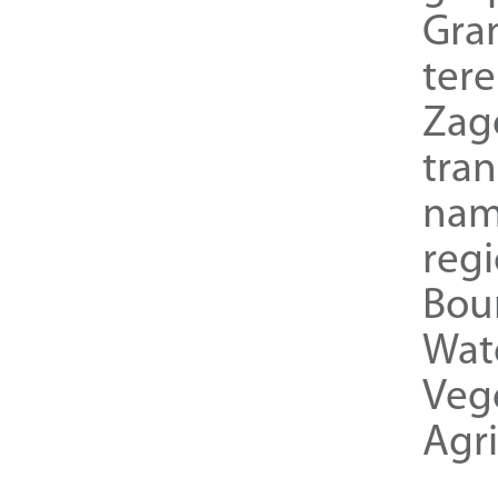
Gra
ter
Zag
tra
nam
reg
Bou
Wat
Veg
Agri