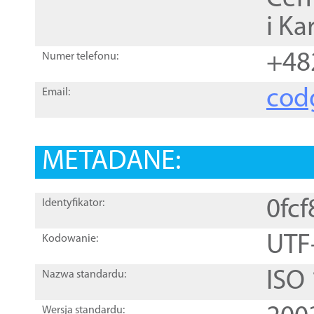
i Ka
+48
Numer telefonu:
cod
Email:
METADANE:
0fc
Identyfikator:
UTF
Kodowanie:
ISO
Nazwa standardu:
Wersja standardu: