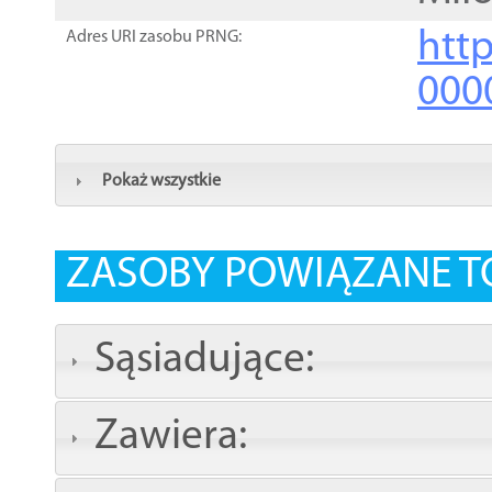
http
Adres URI zasobu PRNG:
000
Pokaż wszystkie
ZASOBY POWIĄZANE T
Sąsiadujące:
Zawiera: