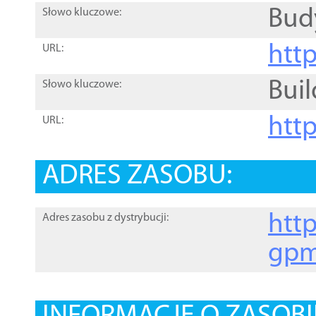
Bud
Słowo kluczowe:
htt
URL:
Buil
Słowo kluczowe:
htt
URL:
ADRES ZASOBU:
http
Adres zasobu z dystrybucji:
gpm