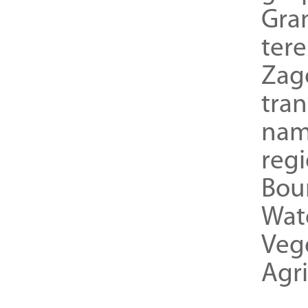
Gra
ter
Zag
tra
nam
reg
Bou
Wat
Veg
Agri