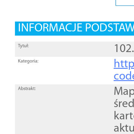
INFORMACJE PODSTA
102
Tytuł:
http
Kategoria:
cod
Mapa
Abstrakt:
śre
kar
akt