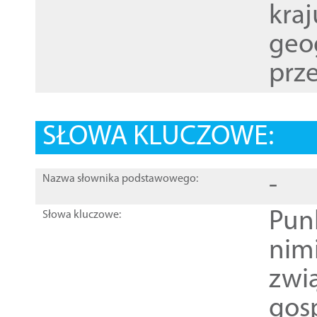
kraj
geog
prze
SŁOWA KLUCZOWE:
-
Nazwa słownika podstawowego:
Pun
Słowa kluczowe:
nim
zwi
gos