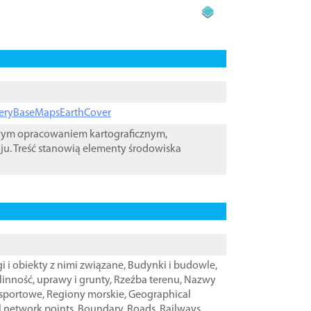
ageryBaseMapsEarthCover
owym opracowaniem kartograficznym,
ju. Treść stanowią elementy środowiska
i i obiekty z nimi związane
,
Budynki i budowle
,
linność, uprawy i grunty
,
Rzeźba terenu
,
Nazwy
nsportowe
,
Regiony morskie
,
Geographical
l network points
,
Boundary
,
Roads
,
Railways
,