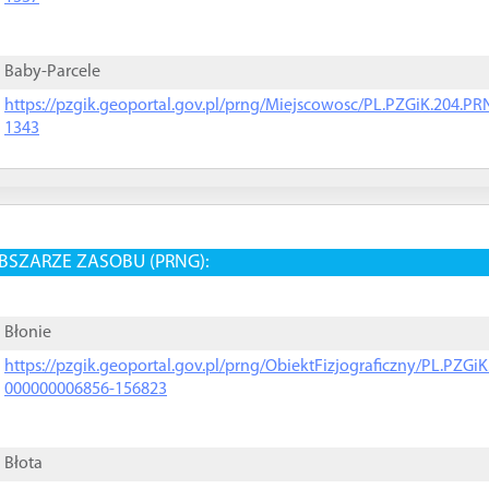
Baby-Parcele
https://pzgik.geoportal.gov.pl/prng/Miejscowosc/PL.PZGiK.204.
1343
BSZARZE ZASOBU (PRNG):
Błonie
https://pzgik.geoportal.gov.pl/prng/ObiektFizjograficzny/PL.PZG
000000006856-156823
Błota