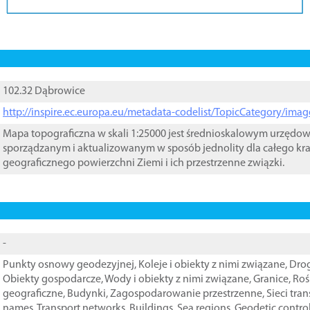
102.32 Dąbrowice
http://inspire.ec.europa.eu/metadata-codelist/TopicCategory/im
Mapa topograficzna w skali 1:25000 jest średnioskalowym urzęd
sporządzanym i aktualizowanym w sposób jednolity dla całego kra
geograficznego powierzchni Ziemi i ich przestrzenne związki.
-
Punkty osnowy geodezyjnej
,
Koleje i obiekty z nimi związane
,
Drog
Obiekty gospodarcze
,
Wody i obiekty z nimi związane
,
Granice
,
Roś
geograficzne
,
Budynki
,
Zagospodarowanie przestrzenne
,
Sieci tra
names
,
Transport networks
,
Buildings
,
Sea regions
,
Geodetic contro