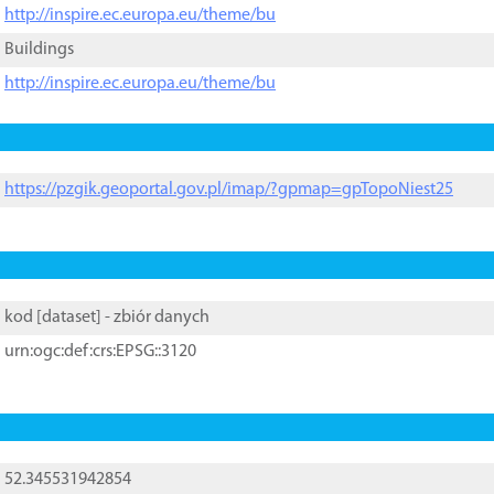
http://inspire.ec.europa.eu/theme/bu
Buildings
http://inspire.ec.europa.eu/theme/bu
https://pzgik.geoportal.gov.pl/imap/?gpmap=gpTopoNiest25
kod [
dataset
] - zbiór danych
urn:ogc:def:crs:EPSG::3120
52.345531942854