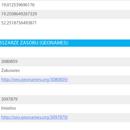
19.012539696176
19.2508649267329
52.2518756493871
BSZARZE ZASOBU (GEONAMES):
3080859
Żakowiec
http://sws.geonames.org/3080859/
3097879
Imielno
http://sws.geonames.org/3097879/