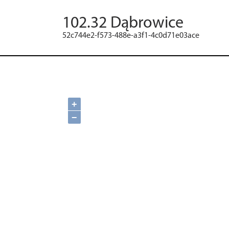
102.32 Dąbrowice
52c744e2-f573-488e-a3f1-4c0d71e03ace
+
−