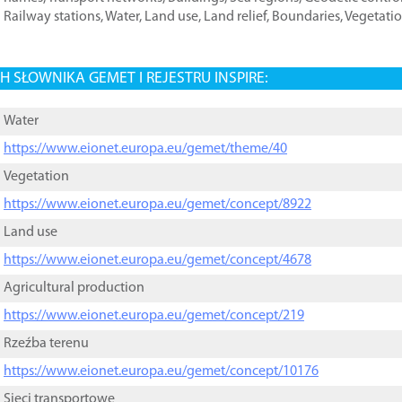
Railway stations
,
Water
,
Land use
,
Land relief
,
Boundaries
,
Vegetati
 SŁOWNIKA GEMET I REJESTRU INSPIRE:
Water
https://www.eionet.europa.eu/gemet/theme/40
Vegetation
https://www.eionet.europa.eu/gemet/concept/8922
Land use
https://www.eionet.europa.eu/gemet/concept/4678
Agricultural production
https://www.eionet.europa.eu/gemet/concept/219
Rzeźba terenu
https://www.eionet.europa.eu/gemet/concept/10176
Sieci transportowe