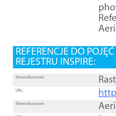
pho
Refe
Aer
REFERENCJE DO POJĘ
REJESTRU INSPIRE:
Rast
Słowo kluczowe:
htt
URL:
Aer
Słowo kluczowe: