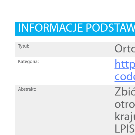
INFORMACJE PODSTA
Orto
Tytuł:
http
Kategoria:
cod
Zbi
Abstrakt:
otr
kra
LPI