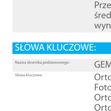
Prz
śre
wyn
SŁOWA KLUCZOWE:
GEME
Nazwa słownika podstawowego:
Ort
Słowa kluczowe:
Foto
Ort
Ort