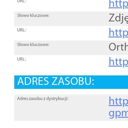
htt
URL:
Zdję
Słowo kluczowe:
htt
URL:
Ort
Słowo kluczowe:
http
URL:
ADRES ZASOBU:
http
Adres zasobu z dystrybucji:
gpm