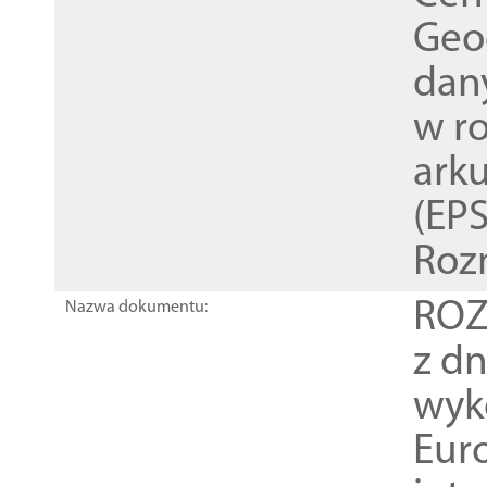
Geod
dan
w r
ark
(EPS
Roz
ROZ
Nazwa dokumentu:
z dn
wyk
Euro