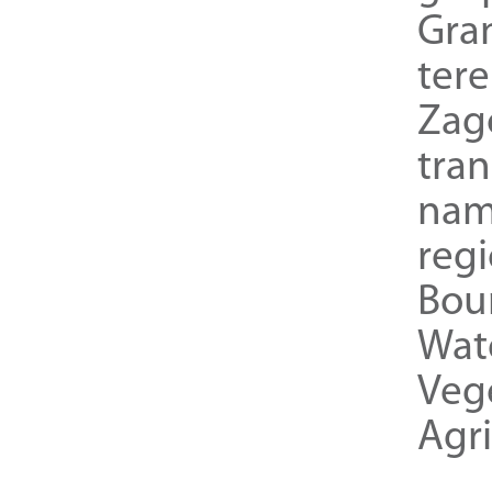
Gra
ter
Zag
tra
nam
reg
Bou
Wat
Veg
Agri