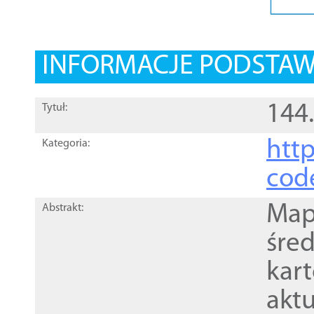
INFORMACJE PODSTA
144
Tytuł:
http
Kategoria:
cod
Mapa
Abstrakt:
śre
kar
akt