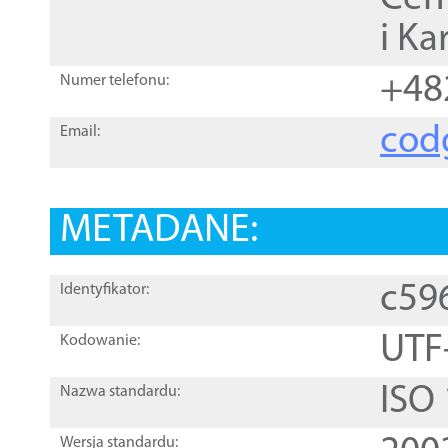
i Ka
+48
Numer telefonu:
cod
Email:
METADANE:
c59
Identyfikator:
UTF
Kodowanie:
ISO
Nazwa standardu:
Wersja standardu: