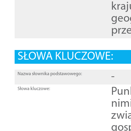
kraj
geog
prze
SŁOWA KLUCZOWE:
-
Nazwa słownika podstawowego:
Pun
Słowa kluczowe:
nim
zwi
gos