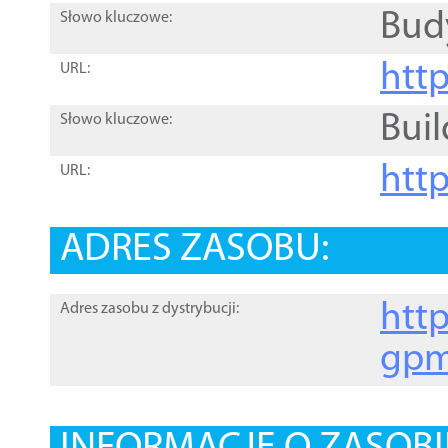
Bud
Słowo kluczowe:
htt
URL:
Buil
Słowo kluczowe:
htt
URL:
ADRES ZASOBU:
http
Adres zasobu z dystrybucji:
gpm