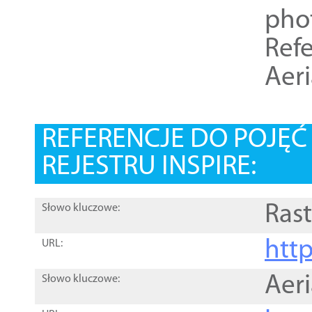
pho
Refe
Aer
REFERENCJE DO POJĘ
REJESTRU INSPIRE:
Rast
Słowo kluczowe:
htt
URL:
Aer
Słowo kluczowe: