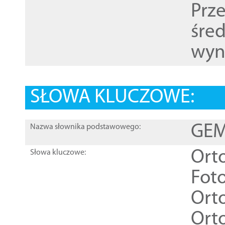
Prz
śre
wyn
SŁOWA KLUCZOWE:
GEME
Nazwa słownika podstawowego:
Ort
Słowa kluczowe:
Foto
Ort
Ort