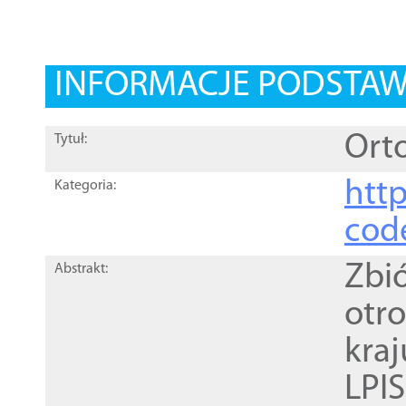
INFORMACJE PODSTA
Orto
Tytuł:
http
Kategoria:
cod
Zbi
Abstrakt:
otr
kra
LPI