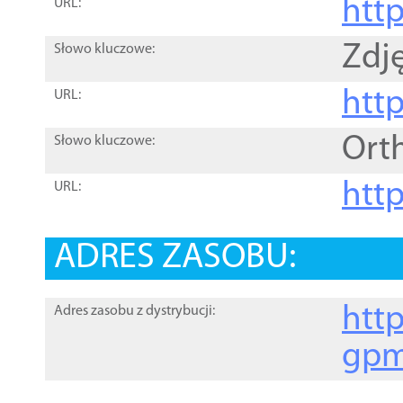
htt
URL:
Zdję
Słowo kluczowe:
htt
URL:
Ort
Słowo kluczowe:
http
URL:
ADRES ZASOBU:
http
Adres zasobu z dystrybucji:
gpm