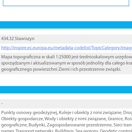
434.32 Stawiszyn
http://inspire.ec.europa.eu/metadata-codelist/TopicCategory/im
Mapa topograficzna w skali 1:25000 jest średnioskalowym urzęd
sporządzanym i aktualizowanym w sposób jednolity dla całego kra
geograficznego powierzchni Ziemi i ich przestrzenne związki.
-
Punkty osnowy geodezyjnej
,
Koleje i obiekty z nimi związane
,
Drog
Obiekty gospodarcze
,
Wody i obiekty z nimi związane
,
Granice
,
Roś
geograficzne
,
Budynki
,
Zagospodarowanie przestrzenne
,
Sieci tra
names
,
Transport networks
,
Buildings
,
Sea regions
,
Geodetic contro