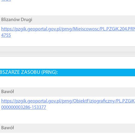
Blizanów Drugi
https://pzgik.geoportal.gov.pl/prng/Miejscowosc/PL.PZGiK.204.
4755
BSZARZE ZASOBU (PRNG):
Bawół
https://pzgik.geoportal.gov.pl/prng/ObiektFizjograficzny/PL.PZG
000000003286-153377
Bawół