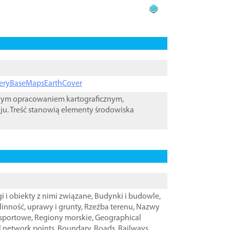
ageryBaseMapsEarthCover
owym opracowaniem kartograficznym,
ju. Treść stanowią elementy środowiska
i i obiekty z nimi związane
,
Budynki i budowle
,
linność, uprawy i grunty
,
Rzeźba terenu
,
Nazwy
nsportowe
,
Regiony morskie
,
Geographical
l network points
,
Boundary
,
Roads
,
Railways
,