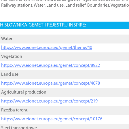
Railway stations
,
Water
,
Land use
,
Land relief
,
Boundaries
,
Vegetati
 SŁOWNIKA GEMET I REJESTRU INSPIRE:
Water
https://www.eionet.europa.eu/gemet/theme/40
Vegetation
https://www.eionet.europa.eu/gemet/concept/8922
Land use
https://www.eionet.europa.eu/gemet/concept/4678
Agricultural production
https://www.eionet.europa.eu/gemet/concept/219
Rzeźba terenu
https://www.eionet.europa.eu/gemet/concept/10176
Sieci transportowe