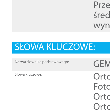
Prz
śre
wyn
SŁOWA KLUCZOWE:
GEME
Nazwa słownika podstawowego:
Ort
Słowa kluczowe:
Foto
Ort
Ort