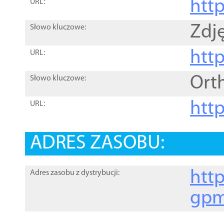
htt
URL:
Zdję
Słowo kluczowe:
htt
URL:
Ort
Słowo kluczowe:
http
URL:
ADRES ZASOBU:
http
Adres zasobu z dystrybucji:
gpm