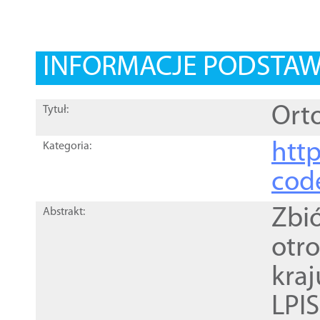
INFORMACJE PODSTA
Orto
Tytuł:
http
Kategoria:
cod
Zbi
Abstrakt:
otr
kra
LPI