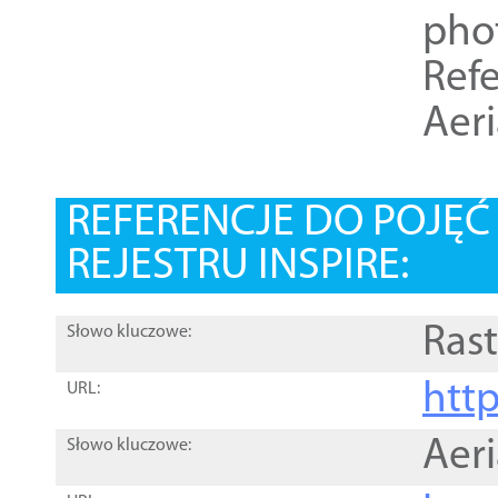
pho
Refe
Aer
REFERENCJE DO POJĘ
REJESTRU INSPIRE:
Rast
Słowo kluczowe:
htt
URL:
Aer
Słowo kluczowe: