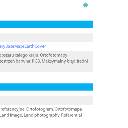
ageryBaseMapsEarthCover
bszaru całego kraju. Ortofotomapy
zestrzeń barwna: RGB. Maksymalny błąd średni
referencyjne
,
Ortofotogram
,
Ortofotomapa
Land image
,
Land photography
,
Referential