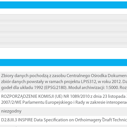
Zbiory danych pochodzą z zasobu Centralnego Ośrodka Dokumentacj
zbiór danych powstały w ramach projektu LPIS312, w roku 2012. 
godeł dla układu 1992 (EPSG:2180). Moduł archiwizacji: 1:5000. Ro
ROZPORZĄDZENIE KOMISJI (UE) NR 1089/2010 z dnia 23 listopada 
2007/2/WE Parlamentu Europejskiego i Rady w zakresie interopera
niezgodny
D2.8.III.3 INSPIRE Data Specification on Orthoimagery ֠Draft Techni