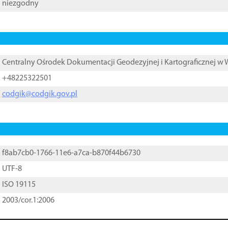
niezgodny
Centralny Ośrodek Dokumentacji Geodezyjnej i Kartograficznej w
+48225322501
codgik@codgik.gov.pl
f8ab7cb0-1766-11e6-a7ca-b870f44b6730
UTF-8
ISO 19115
2003/cor.1:2006