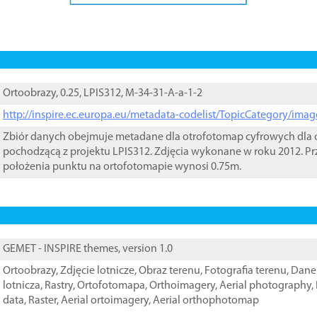
Ortoobrazy, 0.25, LPIS312, M-34-31-A-a-1-2
http://inspire.ec.europa.eu/metadata-codelist/TopicCategory/im
Zbiór danych obejmuje metadane dla otrofotomap cyfrowych dla o
pochodzącą z projektu LPIS312. Zdjęcia wykonane w roku 2012. Pr
położenia punktu na ortofotomapie wynosi 0.75m.
GEMET - INSPIRE themes, version 1.0
Ortoobrazy
,
Zdjęcie lotnicze
,
Obraz terenu
,
Fotografia terenu
,
Dane 
lotnicza
,
Rastry
,
Ortofotomapa
,
Orthoimagery
,
Aerial photography
,
data
,
Raster
,
Aerial ortoimagery
,
Aerial orthophotomap