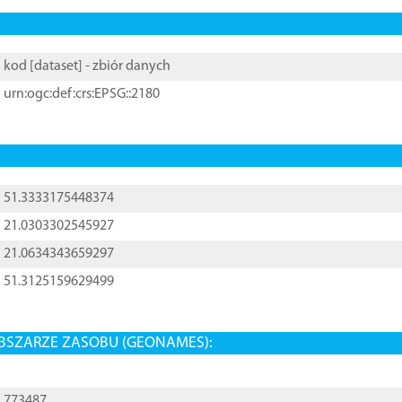
kod [
dataset
] - zbiór danych
urn:ogc:def:crs:EPSG::2180
51.3333175448374
21.0303302545927
21.0634343659297
51.3125159629499
BSZARZE ZASOBU (GEONAMES):
773487