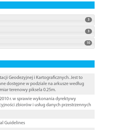
3
3
10
i Geodezyjnej i Kartograficznych. Jest to
Dane dostępne w podziale na arkusze według
zmiar terenowy piksela 0.25m.
2010 r. w sprawie wykonania dyrektywy
cyjności zbiorów i usług danych przestrzennych
cal Guidelines