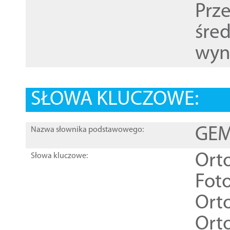
Prz
śre
wyn
SŁOWA KLUCZOWE:
GEME
Nazwa słownika podstawowego:
Ort
Słowa kluczowe:
Foto
Ort
Ort