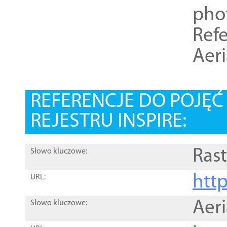
pho
Refe
Aer
REFERENCJE DO POJĘ
REJESTRU INSPIRE:
Rast
Słowo kluczowe:
htt
URL:
Aer
Słowo kluczowe: