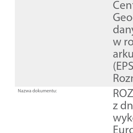
Cen
Geod
dan
w r
ark
(EPS
Roz
ROZ
Nazwa dokumentu:
z dn
wyk
Euro