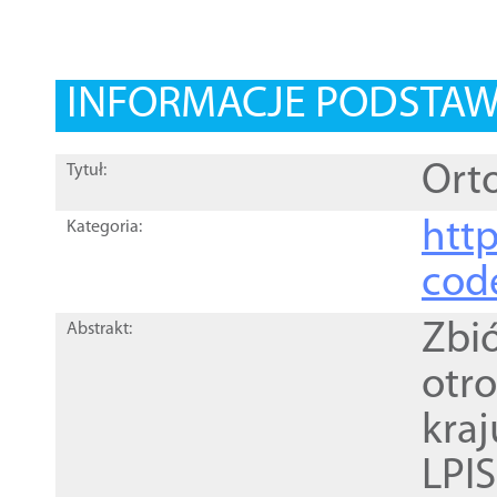
INFORMACJE PODSTA
Orto
Tytuł:
http
Kategoria:
cod
Zbi
Abstrakt:
otr
kra
LPI