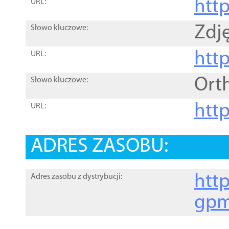
htt
URL:
Zdję
Słowo kluczowe:
htt
URL:
Ort
Słowo kluczowe:
http
URL:
ADRES ZASOBU:
http
Adres zasobu z dystrybucji:
gpm