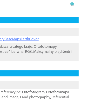
ageryBaseMapsEarthCover
bszaru całego kraju. Ortofotomapy
estrzeń barwna: RGB. Maksymalny błąd średni
referencyjne
,
Ortofotogram
,
Ortofotomapa
Land image
,
Land photography
,
Referential