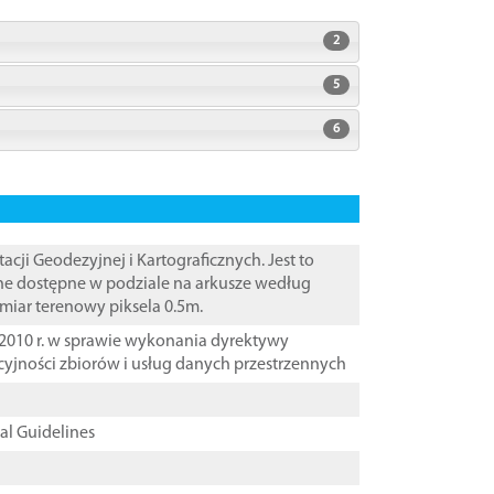
2
5
6
i Geodezyjnej i Kartograficznych. Jest to
ane dostępne w podziale na arkusze według
zmiar terenowy piksela 0.5m.
2010 r. w sprawie wykonania dyrektywy
cyjności zbiorów i usług danych przestrzennych
cal Guidelines