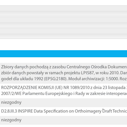
Zbiory danych pochodzą z zasobu Centralnego Ośrodka Dokumentacj
zbiór danych powstały w ramach projektu LPIS87, w roku 2010. D
godeł dla układu 1992 (EPSG:2180). Moduł archiwizacji: 1:5000. Ro
ROZPORZĄDZENIE KOMISJI (UE) NR 1089/2010 z dnia 23 listopada 
2007/2/WE Parlamentu Europejskiego i Rady w zakresie interopera
niezgodny
D2.8.III.3 INSPIRE Data Specification on Orthoimagery ֠Draft Techni
niezgodny