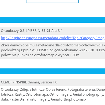
Ortoobrazy, 0.5, LPIS87, N-33-95-A-a-3-1
http://inspire.ec.europa.eu/metadata-codelist/TopicCategory/im
Zbiór danych obejmuje metadane dla otrofotomap cyfrowych dla o
pochodzącą z projektu LPIS87. Zdjęcia wykonane w roku 2010. Prz
położenia punktu na ortofotomapie wynosi 1.50m.
GEMET - INSPIRE themes, version 1.0
Ortoobrazy
,
Zdjęcie lotnicze
,
Obraz terenu
,
Fotografia terenu
,
Dane 
lotnicza
,
Rastry
,
Ortofotomapa
,
Orthoimagery
,
Aerial photography
,
data
,
Raster
,
Aerial ortoimagery
,
Aerial orthophotomap