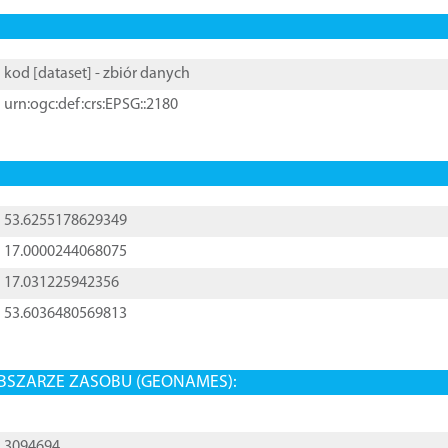
kod [
dataset
] - zbiór danych
urn:ogc:def:crs:EPSG::2180
53.6255178629349
17.0000244068075
17.031225942356
53.6036480569813
BSZARZE ZASOBU (GEONAMES):
3094694