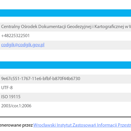
Centralny Ośrodek Dokumentacji Geodezyjnej i Kartograficznej w
+48225322501
codgik@codgik.gov.pl
9e67c551-1767-11e6-bfbf-b870f44b6730
UTF-8
ISO 19115
2003/cor.1:2006
enerowane przez
Wrocławski Instytut Zastosowań Informacji Przestrz