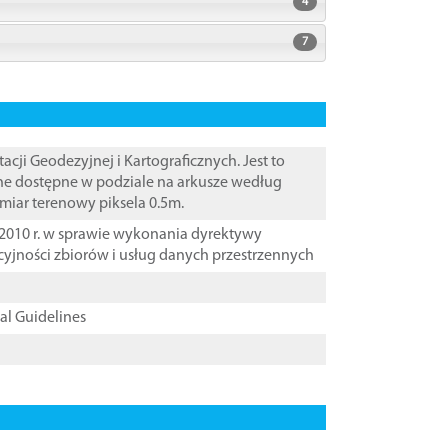
4
7
i Geodezyjnej i Kartograficznych. Jest to
ane dostępne w podziale na arkusze według
zmiar terenowy piksela 0.5m.
2010 r. w sprawie wykonania dyrektywy
cyjności zbiorów i usług danych przestrzennych
cal Guidelines