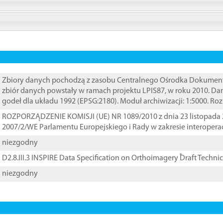
Zbiory danych pochodzą z zasobu Centralnego Ośrodka Dokumentacj
zbiór danych powstały w ramach projektu LPIS87, w roku 2010. D
godeł dla układu 1992 (EPSG:2180). Moduł archiwizacji: 1:5000. Ro
ROZPORZĄDZENIE KOMISJI (UE) NR 1089/2010 z dnia 23 listopada 
2007/2/WE Parlamentu Europejskiego i Rady w zakresie interopera
niezgodny
D2.8.III.3 INSPIRE Data Specification on Orthoimagery ֠Draft Techni
niezgodny