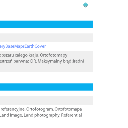
ageryBaseMapsEarthCover
bszaru całego kraju. Ortofotomapy
estrzeń barwna: CIR. Maksymalny błąd średni
referencyjne
,
Ortofotogram
,
Ortofotomapa
Land image
,
Land photography
,
Referential