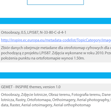
Ortoobrazy, 0.5, LPIS87, N-33-80-C-d-4-1
http://inspire.ec.europa.eu/metadata-codelist/TopicCategory/im
Zbiór danych obejmuje metadane dla otrofotomap cyfrowych dla o
pochodzącą z projektu LPIS87. Zdjęcia wykonane w roku 2010. Prz
położenia punktu na ortofotomapie wynosi 1.50m.
GEMET - INSPIRE themes, version 1.0
Ortoobrazy
,
Zdjęcie lotnicze
,
Obraz terenu
,
Fotografia terenu
,
Dane 
lotnicza
,
Rastry
,
Ortofotomapa
,
Orthoimagery
,
Aerial photography
,
data
,
Raster
,
Aerial ortoimagery
,
Aerial orthophotomap