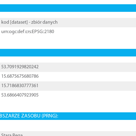
kod [
dataset
] - zbiór danych
urn:ogc:def:crs:EPSG::2180
53.7091929820242
15.6875675680786
15.7186830777361
53.6866407923905
BSZARZE ZASOBU (PRNG):
Stara Rega