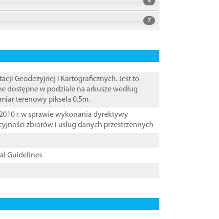
4
7
i Geodezyjnej i Kartograficznych. Jest to
ane dostępne w podziale na arkusze według
zmiar terenowy piksela 0.5m.
2010 r. w sprawie wykonania dyrektywy
cyjności zbiorów i usług danych przestrzennych
cal Guidelines