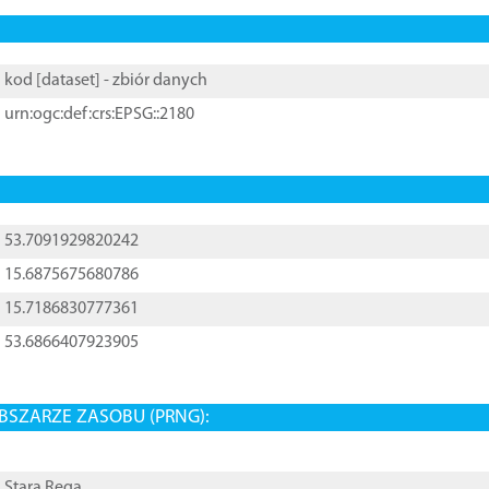
kod [
dataset
] - zbiór danych
urn:ogc:def:crs:EPSG::2180
53.7091929820242
15.6875675680786
15.7186830777361
53.6866407923905
BSZARZE ZASOBU (PRNG):
Stara Rega