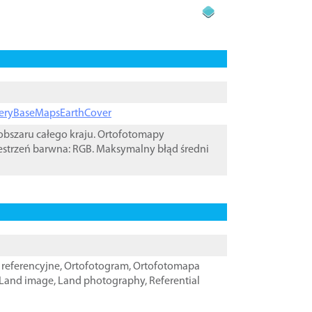
ageryBaseMapsEarthCover
bszaru całego kraju. Ortofotomapy
estrzeń barwna: RGB. Maksymalny błąd średni
referencyjne
,
Ortofotogram
,
Ortofotomapa
Land image
,
Land photography
,
Referential