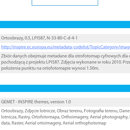
Ortoobrazy, 0.5, LPIS87, N-33-80-C-d-4-1
http://inspire.ec.europa.eu/metadata-codelist/TopicCategory/im
Zbiór danych obejmuje metadane dla otrofotomap cyfrowych dla o
pochodzącą z projektu LPIS87. Zdjęcia wykonane w roku 2010. Prz
położenia punktu na ortofotomapie wynosi 1.50m.
GEMET - INSPIRE themes, version 1.0
Ortoobrazy
,
Zdjęcie lotnicze
,
Obraz terenu
,
Fotografia terenu
,
Dane 
lotnicza
,
Rastry
,
Ortofotomapa
,
Orthoimagery
,
Aerial photography
,
data
,
Raster
,
Aerial ortoimagery
,
Aerial orthophotomap