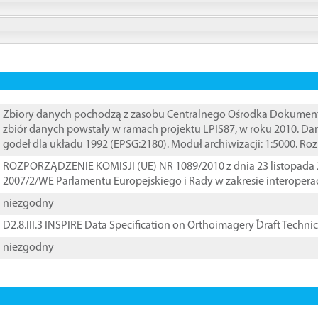
Zbiory danych pochodzą z zasobu Centralnego Ośrodka Dokumentacj
zbiór danych powstały w ramach projektu LPIS87, w roku 2010. D
godeł dla układu 1992 (EPSG:2180). Moduł archiwizacji: 1:5000. Ro
ROZPORZĄDZENIE KOMISJI (UE) NR 1089/2010 z dnia 23 listopada 
2007/2/WE Parlamentu Europejskiego i Rady w zakresie interopera
niezgodny
D2.8.III.3 INSPIRE Data Specification on Orthoimagery ֠Draft Techni
niezgodny