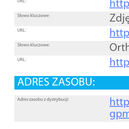
htt
URL:
Zdję
Słowo kluczowe:
htt
URL:
Ort
Słowo kluczowe:
http
URL:
ADRES ZASOBU:
http
Adres zasobu z dystrybucji:
gpm