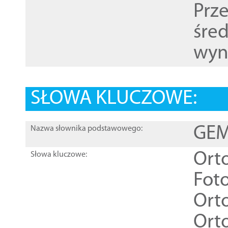
Prz
śre
wyn
SŁOWA KLUCZOWE:
GEME
Nazwa słownika podstawowego:
Ort
Słowa kluczowe:
Foto
Ort
Ort