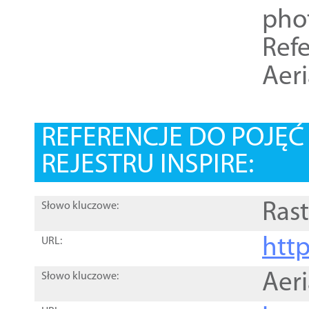
pho
Refe
Aer
REFERENCJE DO POJĘ
REJESTRU INSPIRE:
Rast
Słowo kluczowe:
htt
URL:
Aer
Słowo kluczowe: