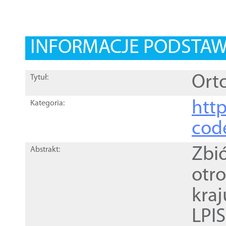
INFORMACJE PODSTA
Orto
Tytuł:
http
Kategoria:
cod
Zbi
Abstrakt:
otr
kra
LPI