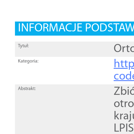
INFORMACJE PODSTA
Orto
Tytuł:
http
Kategoria:
cod
Zbi
Abstrakt:
otr
kra
LPI