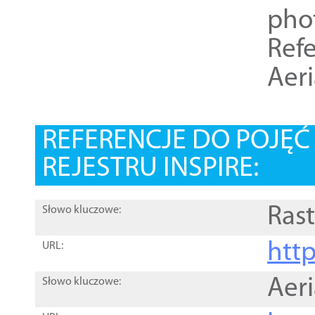
pho
Refe
Aer
REFERENCJE DO POJĘ
REJESTRU INSPIRE:
Rast
Słowo kluczowe:
htt
URL:
Aer
Słowo kluczowe: