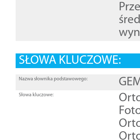
Prz
śre
wyn
SŁOWA KLUCZOWE:
GEME
Nazwa słownika podstawowego:
Ort
Słowa kluczowe:
Foto
Ort
Ort