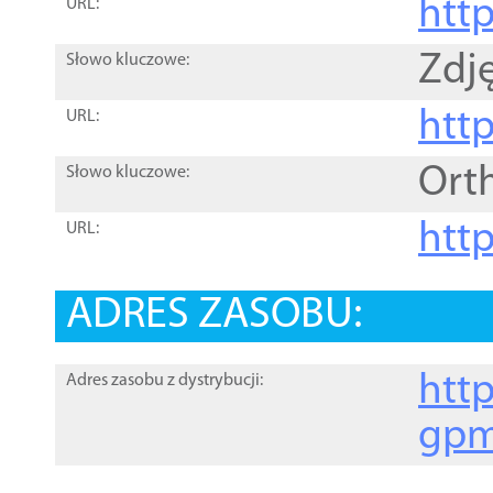
htt
URL:
Zdję
Słowo kluczowe:
htt
URL:
Ort
Słowo kluczowe:
http
URL:
ADRES ZASOBU:
http
Adres zasobu z dystrybucji:
gpm