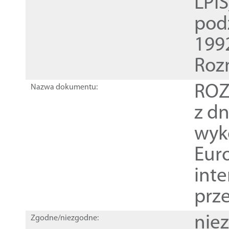
LPI
pod
1992
Roz
ROZ
Nazwa dokumentu:
z dn
wyk
Euro
inte
prz
nie
Zgodne/niezgodne: