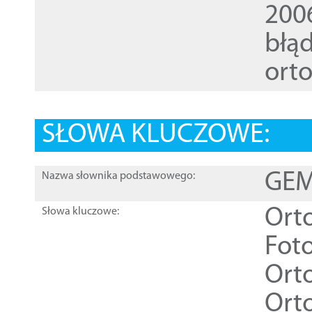
200
błąd
ort
SŁOWA KLUCZOWE:
GEME
Nazwa słownika podstawowego:
Ort
Słowa kluczowe:
Foto
Ort
Ort