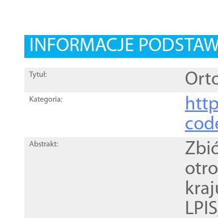
INFORMACJE PODSTA
Orto
Tytuł:
http
Kategoria:
cod
Zbi
Abstrakt:
otr
kra
LPI