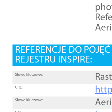
pho
Refe
Aer
REFERENCJE DO POJĘ
REJESTRU INSPIRE:
Rast
Słowo kluczowe:
htt
URL:
Aer
Słowo kluczowe: