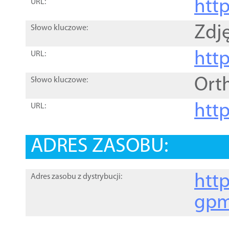
htt
URL:
Zdję
Słowo kluczowe:
htt
URL:
Ort
Słowo kluczowe:
http
URL:
ADRES ZASOBU:
http
Adres zasobu z dystrybucji:
gpm