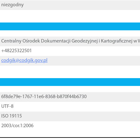
niezgodny
Centralny Ośrodek Dokumentacji Geodezyjnej i Kartograficznej w
+48225322501
codgik@codgik.gov.pl
6f8de79e-1767-11e6-8368-b870f44b6730
UTF-8
ISO 19115
2003/cor.1:2006