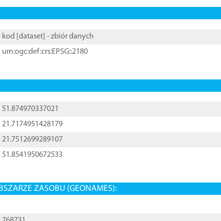
kod [
dataset
] - zbiór danych
urn:ogc:def:crs:EPSG::2180
51.874970337021
21.7174951428179
21.7512699289107
51.8541950672533
BSZARZE ZASOBU (GEONAMES):
768731