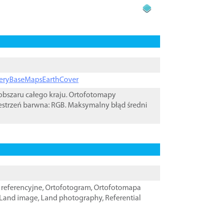
ageryBaseMapsEarthCover
bszaru całego kraju. Ortofotomapy
estrzeń barwna: RGB. Maksymalny błąd średni
referencyjne
,
Ortofotogram
,
Ortofotomapa
Land image
,
Land photography
,
Referential