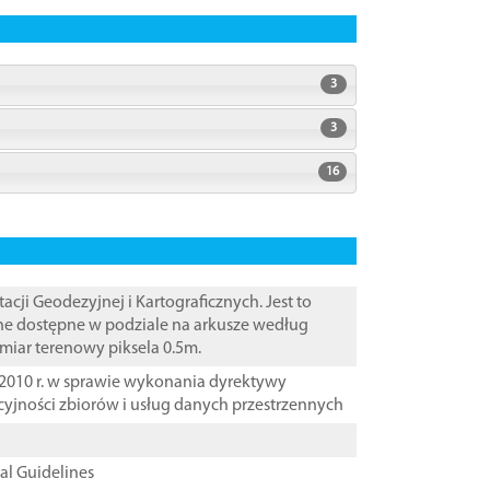
3
3
16
i Geodezyjnej i Kartograficznych. Jest to
ane dostępne w podziale na arkusze według
zmiar terenowy piksela 0.5m.
2010 r. w sprawie wykonania dyrektywy
cyjności zbiorów i usług danych przestrzennych
cal Guidelines