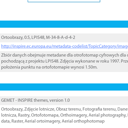
Ortoobrazy, 0.5, LPIS48, M-34-8-A-d-4-2
http://inspire.ec.europa.eu/metadata-codelist/TopicCategory/im
Zbiór danych obejmuje metadane dla otrofotomap cyfrowych dla o
pochodzącą z projektu LPIS48. Zdjęcia wykonane w roku 1997. Prz
położenia punktu na ortofotomapie wynosi 1.50m.
GEMET - INSPIRE themes, version 1.0
Ortoobrazy
,
Zdjęcie lotnicze
,
Obraz terenu
,
Fotografia terenu
,
Dane 
lotnicza
,
Rastry
,
Ortofotomapa
,
Orthoimagery
,
Aerial photography
,
data
,
Raster
,
Aerial ortoimagery
,
Aerial orthophotomap