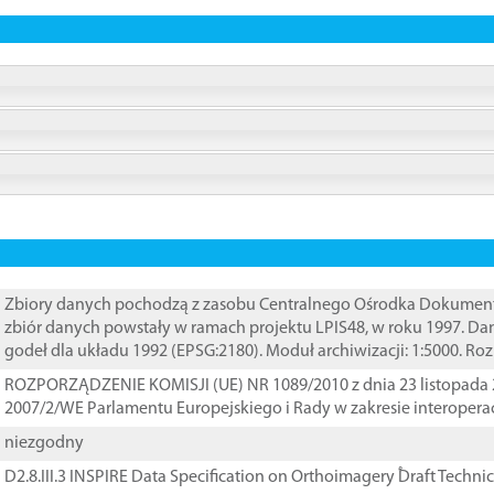
Zbiory danych pochodzą z zasobu Centralnego Ośrodka Dokumentacj
zbiór danych powstały w ramach projektu LPIS48, w roku 1997. D
godeł dla układu 1992 (EPSG:2180). Moduł archiwizacji: 1:5000. Ro
ROZPORZĄDZENIE KOMISJI (UE) NR 1089/2010 z dnia 23 listopada 
2007/2/WE Parlamentu Europejskiego i Rady w zakresie interopera
niezgodny
D2.8.III.3 INSPIRE Data Specification on Orthoimagery ֠Draft Techni