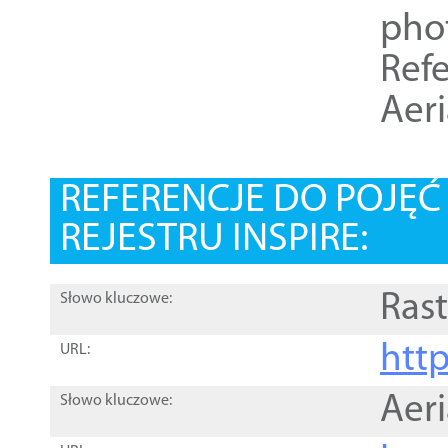
pho
Refe
Aer
REFERENCJE DO POJĘ
REJESTRU INSPIRE:
Rast
Słowo kluczowe:
htt
URL:
Aer
Słowo kluczowe: