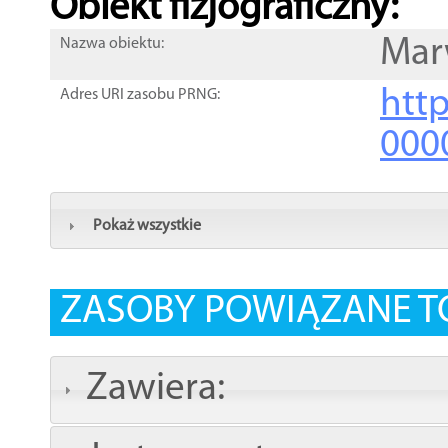
Obiekt fizjograficzny:
Mar
Nazwa obiektu:
http
Adres URI zasobu PRNG:
000
Pokaż wszystkie
ZASOBY POWIĄZANE T
Zawiera: