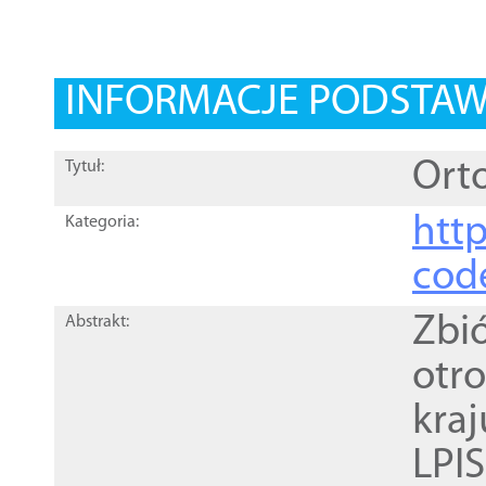
INFORMACJE PODSTA
Orto
Tytuł:
http
Kategoria:
cod
Zbi
Abstrakt:
otr
kra
LPI