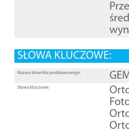
Prz
śre
wyn
SŁOWA KLUCZOWE:
GEME
Nazwa słownika podstawowego:
Ort
Słowa kluczowe:
Foto
Ort
Ort