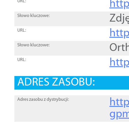
htt
URL:
Zdję
Słowo kluczowe:
htt
URL:
Ort
Słowo kluczowe:
http
URL:
ADRES ZASOBU:
http
Adres zasobu z dystrybucji:
gpm