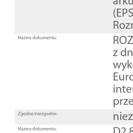
ark
(EPS
Roz
ROZ
Nazwa dokumentu:
z dn
wyk
Euro
inte
prz
nie
Zgodne/niezgodne:
D2.8
Nazwa dokumentu: