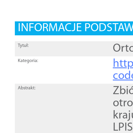
INFORMACJE PODSTA
Orto
Tytuł:
http
Kategoria:
cod
Zbi
Abstrakt:
otr
kra
LPI