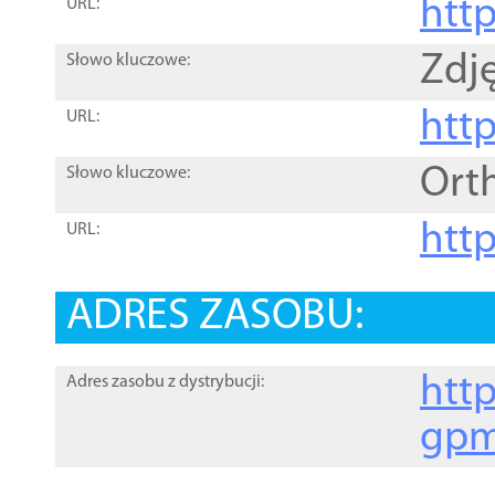
htt
URL:
Zdję
Słowo kluczowe:
htt
URL:
Ort
Słowo kluczowe:
http
URL:
ADRES ZASOBU:
http
Adres zasobu z dystrybucji:
gpm