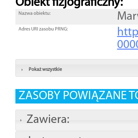
Obiekt fizjograficzny:
Mar
Nazwa obiektu:
http
Adres URI zasobu PRNG:
000
Pokaż wszystkie
ZASOBY POWIĄZANE T
Zawiera: