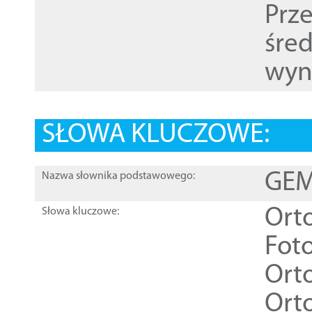
Prz
śre
wyn
SŁOWA KLUCZOWE:
GEME
Nazwa słownika podstawowego:
Ort
Słowa kluczowe:
Foto
Ort
Ort