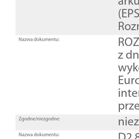
ark
(EPS
Roz
ROZ
Nazwa dokumentu:
z dn
wyk
Euro
inte
prz
nie
Zgodne/niezgodne:
D2.8
Nazwa dokumentu: