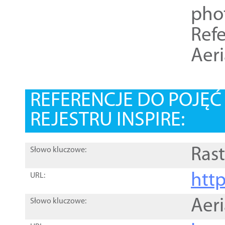
pho
Refe
Aer
REFERENCJE DO POJĘ
REJESTRU INSPIRE:
Rast
Słowo kluczowe:
htt
URL:
Aer
Słowo kluczowe: