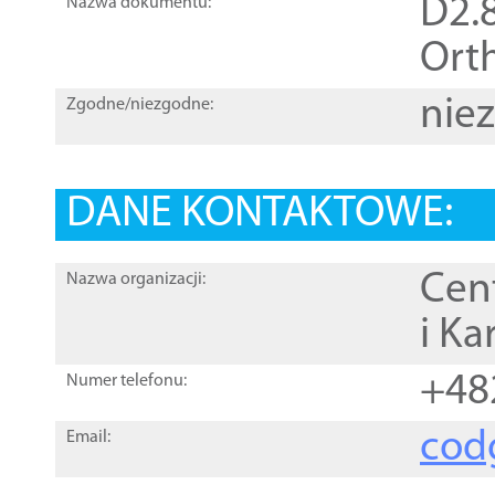
D2.8
Nazwa dokumentu:
Orth
nie
Zgodne/niezgodne:
DANE KONTAKTOWE:
Cen
Nazwa organizacji:
i Ka
+48
Numer telefonu:
cod
Email: