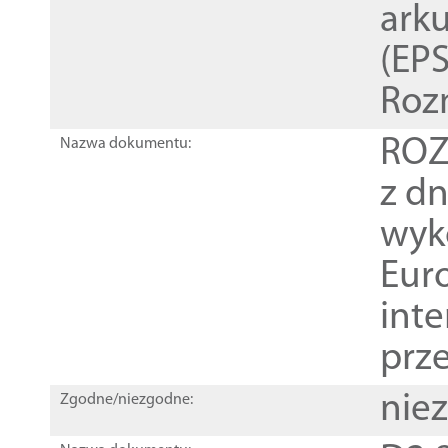
ark
(EPS
Roz
ROZ
Nazwa dokumentu:
z dn
wyk
Euro
inte
prz
nie
Zgodne/niezgodne: