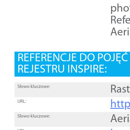
pho
Refe
Aer
REFERENCJE DO POJĘ
REJESTRU INSPIRE:
Rast
Słowo kluczowe:
htt
URL:
Aer
Słowo kluczowe: