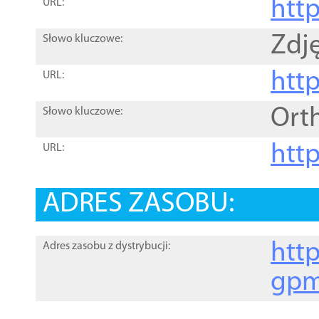
htt
URL:
Zdję
Słowo kluczowe:
htt
URL:
Ort
Słowo kluczowe:
http
URL:
ADRES ZASOBU:
http
Adres zasobu z dystrybucji:
gpm