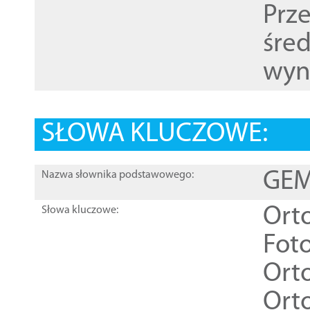
Prz
śre
wyn
SŁOWA KLUCZOWE:
GEME
Nazwa słownika podstawowego:
Ort
Słowa kluczowe:
Foto
Ort
Ort