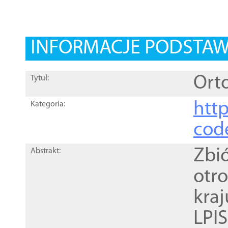
INFORMACJE PODSTA
Orto
Tytuł:
http
Kategoria:
cod
Zbi
Abstrakt:
otr
kra
LPI